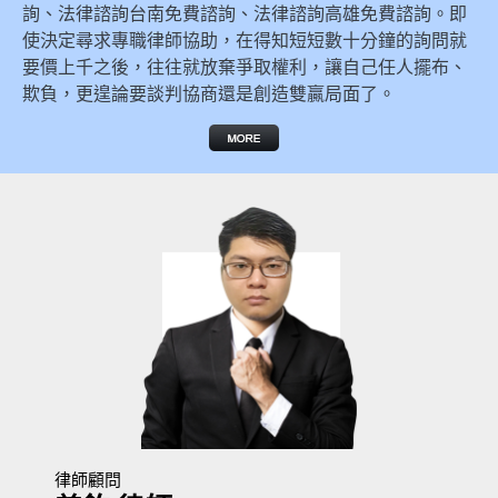
詢、法律諮詢台南免費諮詢、法律諮詢高雄免費諮詢。即
使決定尋求專職律師協助，在得知短短數十分鐘的詢問就
要價上千之後，往往就放棄爭取權利，讓自己任人擺布、
欺負，更遑論要談判協商還是創造雙贏局面了。
律師顧問