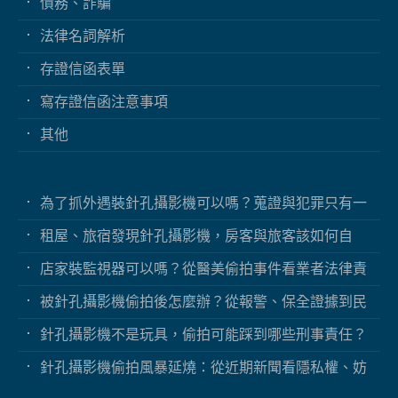
債務、詐騙
法律名詞解析
存證信函表單
寫存證信函注意事項
其他
為了抓外遇裝針孔攝影機可以嗎？蒐證與犯罪只有一
線之隔
租屋、旅宿發現針孔攝影機，房客與旅客該如何自
保？
店家裝監視器可以嗎？從醫美偷拍事件看業者法律責
任
被針孔攝影機偷拍後怎麼辦？從報警、保全證據到民
事求償
針孔攝影機不是玩具，偷拍可能踩到哪些刑事責任？
針孔攝影機偷拍風暴延燒：從近期新聞看隱私權、妨
害秘密與被害人自保