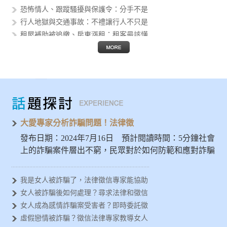
恐怖情人、跟蹤騷擾與保護令：分手不是
行人地獄與交通事故：不禮讓行人不只是
租屋補助被追繳、房東漲租：租客最該懂
個資外洩後的人生風險：身分證字號、護
假投資與 AI 詐騙猖獗：被騙的不只
Threads 公審、肉搜與網路霸凌
AI 換臉性影像進入校園：轉傳不是玩
發揮大愛精神避免被詐騙，徵信專家示警
女人容易被金錢詐騙？法律徵信專家分析
大愛專家分析詐騙問題！法律徵
發布日期：2024年7月16日 預計閱讀時間：5分鐘社會
上的詐騙案件層出不窮，民眾對於如何防範和應對詐騙
問題亟需深入…
我是女人被詐騙了，法律徵信專家能協助
女人被詐騙後如何處理？尋求法律和徵信
女人成為感情詐騙案受害者？即時委託徵
虛假戀情被詐騙？徵信法律專家教導女人