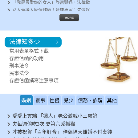
「我是最愛你的女人」誤當豔遇，法律徵
女人衰捲入感情詐騙！法律專家：先做好
遇到行車糾紛怎麼辦？法律專家告訴你這
失婚女人容易被詐騙？法律徵信專家呼籲
離婚後有哪些法律問題要面對？法律專家
法律知多少
鄰居每天製造噪音讓您受不了！可以進行
突然遇到法律問題，該如何尋求協助?
常用表單格式下載
需要專業的法律諮詢，何處可以尋求協助
存證信函的功用
刑事法令
民事法令
存證信函撰寫注意事項
婚姻
家事
性侵
兒少
債務、詐騙
其他
愛愛上雲端 「鐵人」老公激戰小三露餡
夫每週偷吃3次 妻第六感抓猴
才被祝賀「百年好合」 佳偶隔天離婚不付桌錢