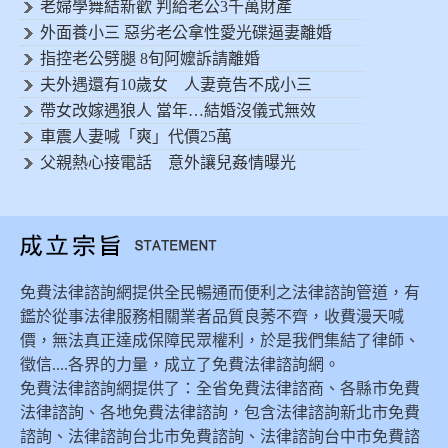
老婦學舞結新歡 判給老公3千萬財產
外面養小三 惡劣老公拿性愛光碟逼妻離婚
指控老公劈腿 8旬阿嬤訴請離婚
夫外遇還有10歲女 人妻竟告不成小三
帶女改嫁遇狼人 當年…結婚沒儀式無效
車震人妻喊「爽」代價25萬
父親熱心接電話 意外讓兒姦情曝光
免費法律諮詢網提供全民暢通而便利之法律諮詢管道，有
鑑於從事法律服務相關業者品質良莠不齊，收費漫天喊
價，無法真正達成保障民眾權利，於是我們集結了律師、
徵信....各界的力量，成立了免費法律諮詢網。
免費法律諮詢網提供了：全省免費法律諮商、各縣市免費
法律諮詢、各地免費法律諮詢，包含法律諮詢新北市免費
諮詢、法律諮詢台北市免費諮詢、法律諮詢台中市免費諮