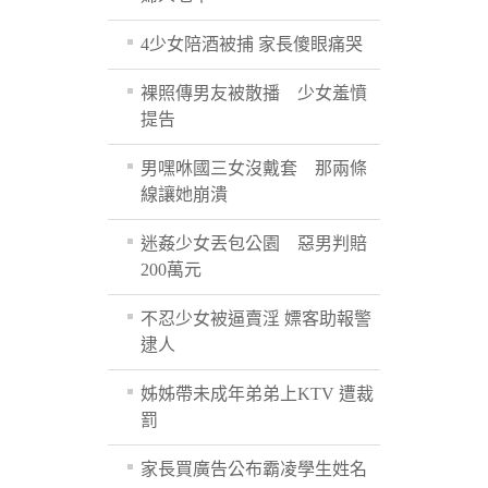
4少女陪酒被捕 家長傻眼痛哭
裸照傳男友被散播 少女羞憤
提告
男嘿咻國三女沒戴套 那兩條
線讓她崩潰
迷姦少女丟包公園 惡男判賠
200萬元
不忍少女被逼賣淫 嫖客助報警
逮人
姊姊帶未成年弟弟上KTV 遭裁
罰
家長買廣告公布霸凌學生姓名