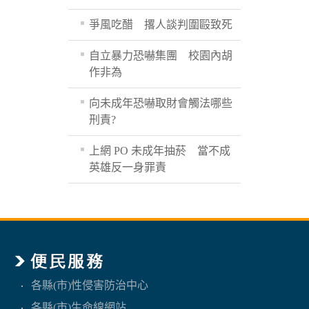
爭風吃醋 撂人談判圍毆致死
自立暴力恐嚇集團 校園內胡
作非為
向未成年恐嚇取財會觸法哪些
刑責?
上網 PO 未成年抽菸 當不成
英雄反一身罪責
各縣(市)性侵害防治中心
各縣(市)生命線網站