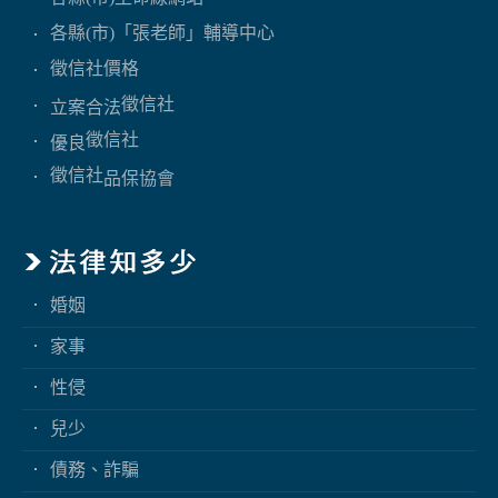
各縣(市)「張老師」輔導中心
徵信社價格
徵信社
立案合法
徵信社
優良
徵信社
品保協會
婚姻
家事
性侵
兒少
債務、詐騙