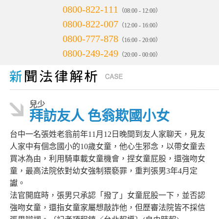
0800-822-111
（08:00 - 12:00）
0800-822-007
（12:00 - 16:00）
0800-777-878
（16:00 - 20:00）
0800-249-249
（20:00 - 00:00）
兒少
拜訪友人 色翁欺國小女
台中一名張姓老翁前年11月12日晚間到友人家聊天，見友
人家中有個念國小的10歲女童，他心生邪念，以帶女童去
買冰為由，利用騎車載女童機會，捏女童屁股，還強吻女
童，最高法院依對幼女強制猥褻罪，重判張男3年4月定
讞。
法官開庭時，張男只承認「撥了」女童屁股一下，並否認
強吻女童，還指女童家屬想敲詐他，但歷審法院皆不採信