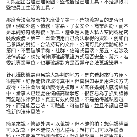
可能超出合理管理範圍。監視器是管理工具，不是無限制
監控員工生活的工具。
那麼合法蒐證應該怎麼做？第一，確認蒐證目的是否具
體，例如外遇、債務、家暴、子女安全、商業糾紛，而不
是單純好奇或報復。第二，避免進入他人私人空間或秘密
裝設設備。第三，盡量使用自己合法取得的資料，例如自
己參與的對話、合法持有的文件、公開可見的活動紀錄。
第四，不要破解手機、社群、信箱或雲端。第五，若涉及
法律訴訟，應先向律師確認蒐證方式是否安全。第六，若
委託專業單位，也要確認對方是否遵守合法蒐證邊界。
針孔攝影機最容易讓人誤判的地方，是它看起來很方便、
很隱密，好像能快速取得真相。但真相如果是用違法方式
取得，往往會讓問題變得更複雜。尤其在婚姻與感情糾紛
中，當事人已經處在情緒高壓狀態，很容易為了抓到證據
而忽略法律界線。真正有效的蒐證，不是拍得越私密越
好，而是能否合法、可驗證、可被採信，並且不讓自己承
擔新的法律風險。
簡單來說，懷疑外遇可以蒐證，但不能偷拍；想保護權益
可以記錄，但不能侵入他人隱私；想打官司可以準備資
料，但不能為了證據而犯罪。針孔攝影機一旦被用在臥