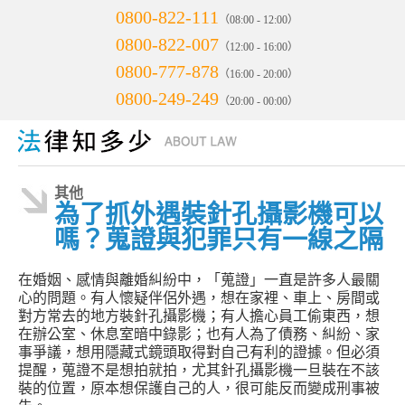
0800-822-111
（08:00 - 12:00）
0800-822-007
（12:00 - 16:00）
0800-777-878
（16:00 - 20:00）
0800-249-249
（20:00 - 00:00）
其他
為了抓外遇裝針孔攝影機可以
嗎？蒐證與犯罪只有一線之隔
在婚姻、感情與離婚糾紛中，「蒐證」一直是許多人最關
心的問題。有人懷疑伴侶外遇，想在家裡、車上、房間或
對方常去的地方裝針孔攝影機；有人擔心員工偷東西，想
在辦公室、休息室暗中錄影；也有人為了債務、糾紛、家
事爭議，想用隱藏式鏡頭取得對自己有利的證據。但必須
提醒，蒐證不是想拍就拍，尤其針孔攝影機一旦裝在不該
裝的位置，原本想保護自己的人，很可能反而變成刑事被