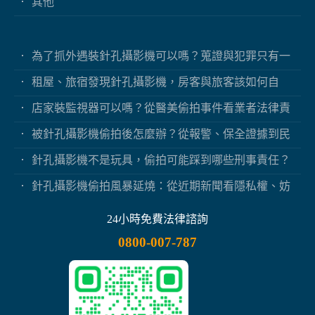
其他
為了抓外遇裝針孔攝影機可以嗎？蒐證與犯罪只有一
線之隔
租屋、旅宿發現針孔攝影機，房客與旅客該如何自
保？
店家裝監視器可以嗎？從醫美偷拍事件看業者法律責
任
被針孔攝影機偷拍後怎麼辦？從報警、保全證據到民
事求償
針孔攝影機不是玩具，偷拍可能踩到哪些刑事責任？
針孔攝影機偷拍風暴延燒：從近期新聞看隱私權、妨
害秘密與被害人自保
24小時免費法律諮詢
0800-007-787