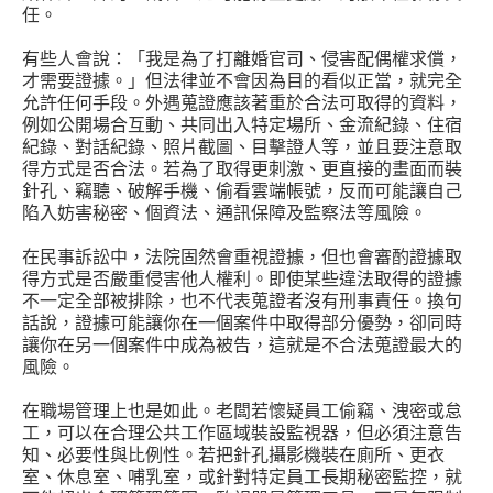
任。
有些人會說：「我是為了打離婚官司、侵害配偶權求償，
才需要證據。」但法律並不會因為目的看似正當，就完全
允許任何手段。外遇蒐證應該著重於合法可取得的資料，
例如公開場合互動、共同出入特定場所、金流紀錄、住宿
紀錄、對話紀錄、照片截圖、目擊證人等，並且要注意取
得方式是否合法。若為了取得更刺激、更直接的畫面而裝
針孔、竊聽、破解手機、偷看雲端帳號，反而可能讓自己
陷入妨害秘密、個資法、通訊保障及監察法等風險。
在民事訴訟中，法院固然會重視證據，但也會審酌證據取
得方式是否嚴重侵害他人權利。即使某些違法取得的證據
不一定全部被排除，也不代表蒐證者沒有刑事責任。換句
話說，證據可能讓你在一個案件中取得部分優勢，卻同時
讓你在另一個案件中成為被告，這就是不合法蒐證最大的
風險。
在職場管理上也是如此。老闆若懷疑員工偷竊、洩密或怠
工，可以在合理公共工作區域裝設監視器，但必須注意告
知、必要性與比例性。若把針孔攝影機裝在廁所、更衣
室、休息室、哺乳室，或針對特定員工長期秘密監控，就