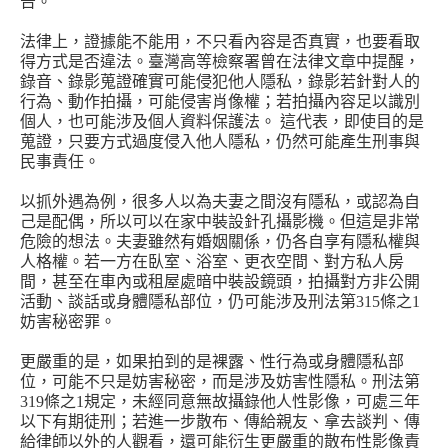
告。
法律上，證據能不能用，不只看內容是否真實，也要看取
得方式是否違法。臺灣高等檢察署曾在法律文章中提醒，
錄音、錄影蒐證確實可能侵犯他人隱私，錄影若針對人的
行為、動作拍攝，可能侵害肖像權；若拍攝內容足以識別
個人，也可能涉及個人資料保護法。 這代表，即使目的是
蒐證，只要方式過度侵入他人隱私，仍然可能產生刑事與
民事責任。
以抓外遇為例，很多人以為夫妻之間沒有隱私，或認為自
己是配偶，所以可以在家中裝設針孔攝影機。但這是非常
危險的想法。夫妻雖然有婚姻關係，仍各自享有隱私權與
人格權。若一方在臥室、浴室、更衣空間、對方私人房
間，甚至在車內或租屋處暗中裝設鏡頭，拍攝對方非公開
活動、談話或身體隱私部位，仍可能涉及刑法第315條之1
妨害秘密罪。
更嚴重的是，如果拍到的是裸露、性行為或身體隱私部
位，可能不只是妨害秘密，而是涉及妨害性隱私。刑法第
319條之1規定，未經同意無故攝錄他人性影像，可處三年
以下有期徒刑；若進一步散布、傳給親友、拿去談判、傳
給律師以外的人觀看，還可能衍生更嚴重的散布性影像責