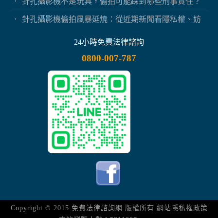
針孔攝影機不是玩具，偷拍可能踩到哪些刑事責任？
針孔攝影機偷拍風暴延燒：從近期新聞看隱私權、妨
害秘密與被害人自保
24小時免費法律諮詢
0800-007-787
Copyright © 2015
免費法律諮詢網
版權所有
網站隱私權政策