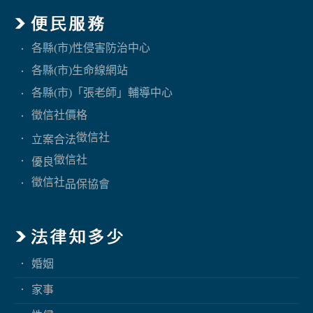
各縣(市)性侵害防治中心
各縣(市)生命線網站
各縣(市)「張老師」輔導中心
徵信社價格
徵信社
立案合法
徵信社
優良
徵信社
品保協會
婚姻
家事