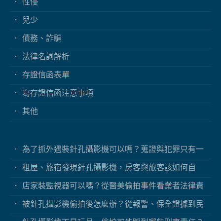
性侵
兒少
債務、詐騙
法律名詞解析
存證信函表單
寫存證信函注意事項
其他
為了抓外遇裝針孔攝影機可以嗎？蒐證與犯罪只有一
線之隔
租屋、旅宿發現針孔攝影機，房客與旅客該如何自
保？
店家裝監視器可以嗎？從醫美偷拍事件看業者法律責
任
被針孔攝影機偷拍後怎麼辦？從報警、保全證據到民
事求償