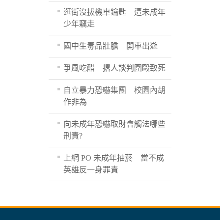
逛街沒拔機車鑰匙 遭未成年
少年竊走
國中生毒品壯膽 開車出遊
爭風吃醋 撂人談判圍毆致死
自立暴力恐嚇集團 校園內胡
作非為
向未成年恐嚇取財會觸法哪些
刑責?
上網 PO 未成年抽菸 當不成
英雄反一身罪責