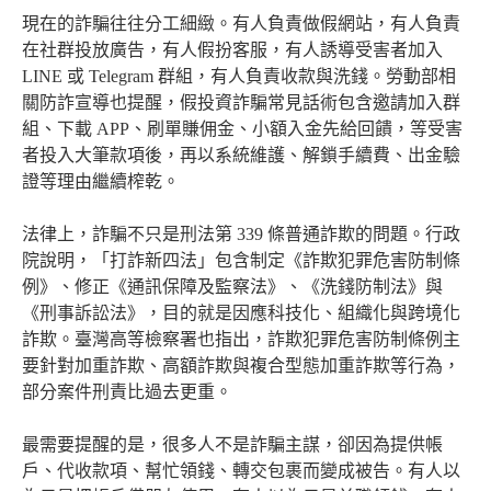
現在的詐騙往往分工細緻。有人負責做假網站，有人負責
在社群投放廣告，有人假扮客服，有人誘導受害者加入
LINE 或 Telegram 群組，有人負責收款與洗錢。勞動部相
關防詐宣導也提醒，假投資詐騙常見話術包含邀請加入群
組、下載 APP、刷單賺佣金、小額入金先給回饋，等受害
者投入大筆款項後，再以系統維護、解鎖手續費、出金驗
證等理由繼續榨乾。
法律上，詐騙不只是刑法第 339 條普通詐欺的問題。行政
院說明，「打詐新四法」包含制定《詐欺犯罪危害防制條
例》、修正《通訊保障及監察法》、《洗錢防制法》與
《刑事訴訟法》，目的就是因應科技化、組織化與跨境化
詐欺。臺灣高等檢察署也指出，詐欺犯罪危害防制條例主
要針對加重詐欺、高額詐欺與複合型態加重詐欺等行為，
部分案件刑責比過去更重。
最需要提醒的是，很多人不是詐騙主謀，卻因為提供帳
戶、代收款項、幫忙領錢、轉交包裹而變成被告。有人以