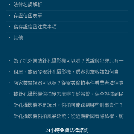
法律名詞解析
存證信函表單
寫存證信函注意事項
其他
為了抓外遇裝針孔攝影機可以嗎？蒐證與犯罪只有一
線之隔
租屋、旅宿發現針孔攝影機，房客與旅客該如何自
保？
店家裝監視器可以嗎？從醫美偷拍事件看業者法律責
任
被針孔攝影機偷拍後怎麼辦？從報警、保全證據到民
事求償
針孔攝影機不是玩具，偷拍可能踩到哪些刑事責任？
針孔攝影機偷拍風暴延燒：從近期新聞看隱私權、妨
害秘密與被害人自保
24小時免費法律諮詢