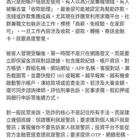
為只是把帳戶借朋友使用，有人以為只是兼職領錢，有人
被騙去當「收款助理」，最後卻可能被認定為幫助詐欺、
洗錢或詐欺集團成員。尤其現在詐團常利用求職平台、社
群兼職文包裝非法工作，標榜「高薪、免經驗、在家即
可」，一旦工作內容涉及收款、提款、轉帳、寄送金融
卡，就要高度警覺。
被害人發現受騙後，第一時間不是只在網路發文，而是要
立即保留金流與對話證據，包含匯款紀錄、帳戶資訊、對
方帳號、群組名稱、網站網址、APP 名稱、客服對話、廣
告截圖等，並盡快撥打 165 或報案。越早報案，越有機會
啟動警示帳戶、凍結款項或追查金流。若涉及大量金額，
還可同步諮詢律師，評估刑事告訴、民事求償、假扣押或
與銀行申訴等後續方式。
對一般民眾來說，防詐的核心不是記住所有手法，而是建
立幾個底線：保證獲利就是警訊；要求匯到個人帳戶就是
警訊；客服催你不要告訴家人就是警訊；投資平台不能從
官方金融管道查證就是警訊；要求提供 OTP、網銀密碼、