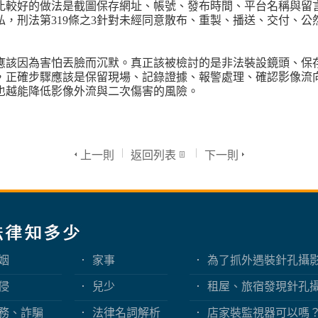
比較好的做法是截圖保存網址、帳號、發布時間、平台名稱與留
私，刑法第319條之3針對未經同意散布、重製、播送、交付、
應該因為害怕丟臉而沉默。真正該被檢討的是非法裝設鏡頭、保
，正確步驟應該是保留現場、記錄證據、報警處理、確認影像流
也越能降低影像外流與二次傷害的風險。
上一則
返回列表
下一則
姻
家事
為了抓外遇裝針孔攝
嗎？蒐證與犯罪只有
侵
兒少
租屋、旅宿發現針孔
客與旅客該如何自保
務、詐騙
法律名詞解析
店家裝監視器可以嗎