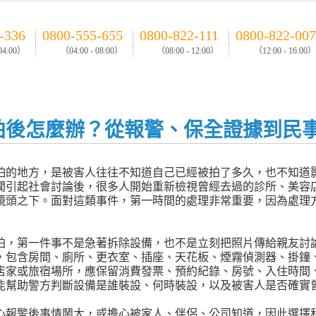
-336
0800-555-655
0800-822-111
0800-822-007
 04:00）
（04:00 - 08:00）
（08:00 - 12:00）
（12:00 - 16:00）
拍後怎麼辦？從報警、保全證據到民
怕的地方，是被害人往往不知道自己已經被拍了多久，也不知道
聞引起社會討論後，很多人開始重新檢視曾經去過的診所、美容
鏡頭之下。面對這類事件，第一時間的處理非常重要，因為處理
拍，第一件事不是急著拆除設備，也不是立刻把照片傳給親友討
，包含房間、廁所、更衣室、插座、天花板、煙霧偵測器、掛鐘
店家或旅宿場所，應保留消費發票、預約紀錄、房號、入住時間
能幫助警方判斷設備是誰裝設、何時裝設，以及被害人是否確實
心報警後事情鬧大，或擔心被家人、伴侶、公司知道，因此選擇