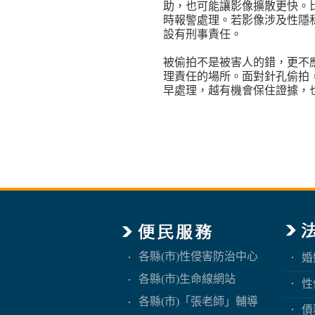
助，也可能讓影像擴散更快。
時報警處理。若影像涉及性隱
設有刑事責任。
被偷拍不是被害人的錯，更不
理責任的場所。面對針孔偷拍
早處理，越有機會保住證據，
各縣(市)性侵害防治中心
婚
各縣(市)生命線網站
性
各縣(市)「張老師」輔導
債