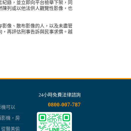
言紀錄，並立即向平台檢舉下架，同
公然陳列或以他法供人觀覽性影像，也
存影像、散布影像的人，以及未盡管
向，再評估刑事告訴與民事求償。越
24小時免費法律諮詢
0800-007-787
影機可以
一線之隔
攝影機，房
？
？從醫美偷