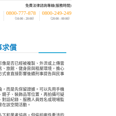
免費法律諮詢專線(服務時間)
0800-777-878
0800-249-249
（16:00 - 20:00）
（20:00 - 00:00）
事求償
影像是否已經被複製、外流或上傳雲
店、旅館、健身房與租屋環境，擔心
方式會直接影響後續刑事提告與民事
論，而是先保留證據。可以先用手機
、鏡子、裝飾品等位置，再拍攝可疑
、對話紀錄、服務人員姓名或現場監
曾在該空間活動。
私下和業者協商。但偷拍案件牽涉的