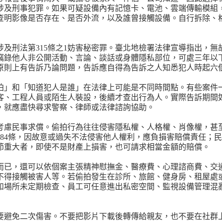
涉及刑事犯罪。如果可疑設備內有記憶卡、電池、雲端傳輸模組
查明影像是否存在、是否外流，以及誰曾接觸設備。自行拆除、
涉及刑法第315條之1妨害秘密罪。臺北地檢署法律宣導指出，
竊錄他人非公開活動、言論、談話或身體隱私部位，可處三年以
原則上有告訴乃論問題，告訴應自得為告訴之人知悉犯人時起六
拍」和「知道犯人是誰」在法律上可能是不同時間點。有些案件
客、工程人員或陌生人裝設，後續才查出行為人。實際告訴期間
，就應盡快尋求警察、律師或法律諮詢協助。
考慮民事求償。偷拍行為往往侵害隱私權、人格權、肖像權，甚
84條，因故意或過失不法侵害他人權利，應負損害賠償責任；民
節重大者，即使不是財產上損害，也可請求相當金額的賠償。
而已，還可以依個案主張精神慰撫金、醫療費、心理諮商費、交
不得接觸被害人等。若偷拍發生在診所、旅館、健身房、租屋處
如場所未定期檢查、員工可任意進出私密空間、監視設備管理混
要避免二次傷害。不要把影片下載後轉傳給親友，也不要在社群