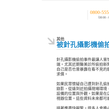
0800-555
（00:00 -
其他
被針孔攝影機偷
針孔攝影機偷拍事件最讓人害
端。尤其近期醫美診所偷拍新
自己是否也曾暴露在看不見的
求償。
如果民眾懷疑自己遭到針孔偷
錄影，從遠到近拍攝現場環境
設備的位置與外觀。如果是在
視器位置。這些資料未來都可
接著應盡快報警。很多人會擔