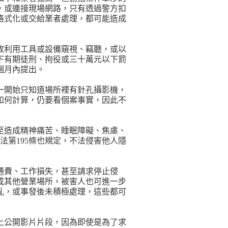
，或連接現場網路，只有透過警方扣
格式化或交給業者處理，都可能造成
無故利用工具或設備窺視、竊聽，或以
下有期徒刑、拘役或三十萬元以下罰
個月內提出。
一開始只知道場所裡有針孔攝影機，
如何計算，仍要看個案事實，因此不
至造成精神痛苦、睡眠障礙、焦慮、
法第195條也規定，不法侵害他人隱
通費、工作損失，甚至請求停止侵
或其他營業場所，被害人也可進一步
亂，或事發後未積極處理，這些都可
上公開影片片段，因為即使是為了求