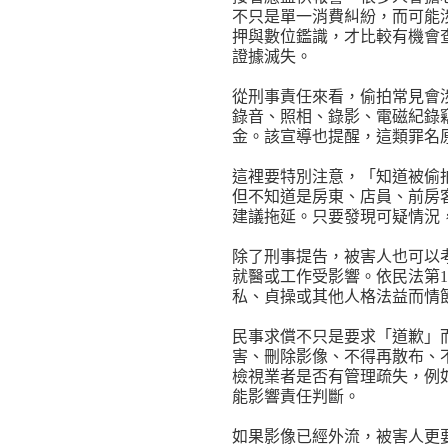
不只是單一消費糾紛，而可能
押與數位鑑識，才比較有機會
證據滅失。
從刑事責任來看，偷拍常見會
錄音、照相、錄影、電磁紀錄
金。該宣導也提醒，這類罪名
這裡要特別注意，「知道被偷
但不知道是房東、店員、前房
建議拖延。只要發現可疑情況
除了刑事提告，被害人也可以
就醫或工作受影響。依民法第1
私、貞操或其他人格法益而情
民事求償不只是要求「道歉」
害、刪除影像、不得再散布、
檢視業者是否有管理疏失，例
能影響責任判斷。
如果影像已經外流，被害人更