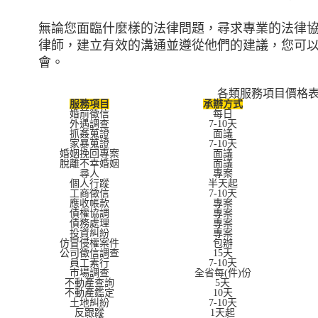
無論您面臨什麼樣的法律問題，尋求專業的法律
律師，建立有效的溝通並遵從他們的建議，您可
會。
各類服務項目價格
服務項目
承辦方式
婚前徵信
每日
外遇調查
7-10天
抓姦蒐證
面議
家暴蒐證
7-10天
婚姻挽回專案
面議
脫離不幸婚姻
面議
尋人
專案
個人行蹤
半天起
工商徵信
7-10天
應收帳款
專案
債權協調
專案
債務處理
專案
投資糾紛
專案
仿冒侵權案件
包辦
公司徵信調查
15天
員工素行
7-10天
市場調查
全省每(件)份
不動產查詢
5天
不動產鑑定
10天
土地糾紛
7-10天
反跟蹤
1天起