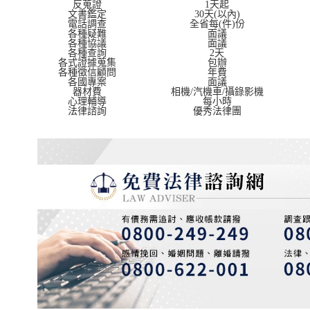
反蒐證
1天起
文書鑑定
30天(以內)
電話調查
全省每(件)份
各種疑難
面議
各種協議
面議
各種查詢
2天
各式證據蒐集
包辦
各種徵信顧問
年費
各國專案
面議
器材費
相機/汽機車/攝錄影機
心理輔導
每小時
法律諮詢
優秀法律團