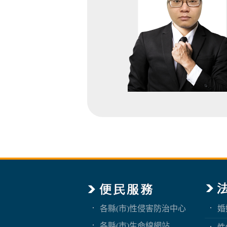
各縣(市)性侵害防治中心
婚
各縣(市)生命線網站