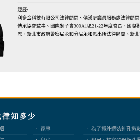
經歷:
利多金科技有限公司法律顧問、侯漢庭議員服務處法律顧問、
傳承協會監事、國際獅子會300A1區21-22年度會長、國際
席、新北市政府警察局永和分局永和派出所法律顧問、新北
姻
家事
為了抓外遇裝針孔攝
嗎？蒐證與犯罪只有