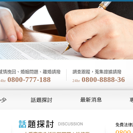
感情挽回、婚姻問題、離婚請撥
調查跟蹤，蒐集證據請撥
0800-777-188
0800-8888-36
24hr
24hr
免費法律
0800