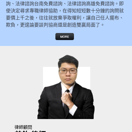
詢、法律諮詢台南免費諮詢、法律諮詢高雄免費諮詢。即
使決定尋求專職律師協助，在得知短短數十分鐘的詢問就
要價上千之後，往往就放棄爭取權利，讓自己任人擺布、
欺負，更遑論要談判協商還是創造雙贏局面了。
律師顧問