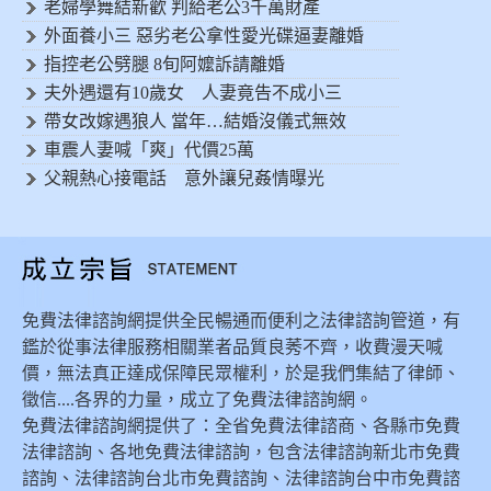
老婦學舞結新歡 判給老公3千萬財產
外面養小三 惡劣老公拿性愛光碟逼妻離婚
指控老公劈腿 8旬阿嬤訴請離婚
夫外遇還有10歲女 人妻竟告不成小三
帶女改嫁遇狼人 當年…結婚沒儀式無效
車震人妻喊「爽」代價25萬
父親熱心接電話 意外讓兒姦情曝光
免費法律諮詢網提供全民暢通而便利之法律諮詢管道，有
鑑於從事法律服務相關業者品質良莠不齊，收費漫天喊
價，無法真正達成保障民眾權利，於是我們集結了律師、
徵信....各界的力量，成立了免費法律諮詢網。
免費法律諮詢網提供了：全省免費法律諮商、各縣市免費
法律諮詢、各地免費法律諮詢，包含法律諮詢新北市免費
諮詢、法律諮詢台北市免費諮詢、法律諮詢台中市免費諮