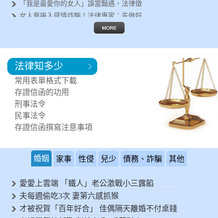
「我是最愛你的女人」誤當豔遇，法律徵
女人衰捲入感情詐騙！法律專家：先做好
遇到行車糾紛怎麼辦？法律專家告訴你這
失婚女人容易被詐騙？法律徵信專家呼籲
離婚後有哪些法律問題要面對？法律專家
法律知多少
鄰居每天製造噪音讓您受不了！可以進行
突然遇到法律問題，該如何尋求協助?
常用表單格式下載
需要專業的法律諮詢，何處可以尋求協助
存證信函的功用
刑事法令
民事法令
存證信函撰寫注意事項
婚姻
家事
性侵
兒少
債務、詐騙
其他
愛愛上雲端 「鐵人」老公激戰小三露餡
夫每週偷吃3次 妻第六感抓猴
才被祝賀「百年好合」 佳偶隔天離婚不付桌錢