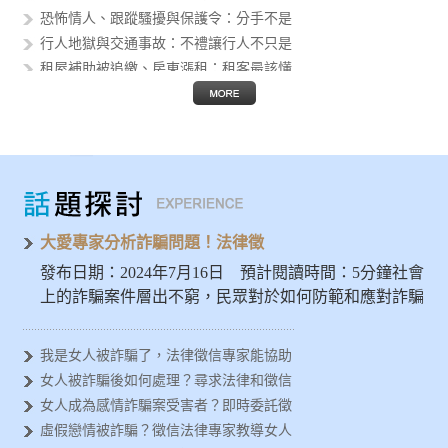
恐怖情人、跟蹤騷擾與保護令：分手不是
行人地獄與交通事故：不禮讓行人不只是
租屋補助被追繳、房東漲租：租客最該懂
個資外洩後的人生風險：身分證字號、護
假投資與 AI 詐騙猖獗：被騙的不只
Threads 公審、肉搜與網路霸凌
AI 換臉性影像進入校園：轉傳不是玩
發揮大愛精神避免被詐騙，徵信專家示警
女人容易被金錢詐騙？法律徵信專家分析
大愛專家分析詐騙問題！法律徵
發布日期：2024年7月16日 預計閱讀時間：5分鐘社會
上的詐騙案件層出不窮，民眾對於如何防範和應對詐騙
問題亟需深入…
我是女人被詐騙了，法律徵信專家能協助
女人被詐騙後如何處理？尋求法律和徵信
女人成為感情詐騙案受害者？即時委託徵
虛假戀情被詐騙？徵信法律專家教導女人