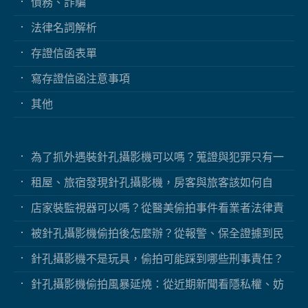
債務、詐騙
法律名詞解析
存證信函表單
寫存證信函注意事項
其他
為了抓外遇裝針孔攝影機可以嗎？蒐證與犯罪只有一
線之隔
租屋、旅宿發現針孔攝影機，房客與旅客該如何自
保？
店家裝監視器可以嗎？從醫美偷拍事件看業者法律責
任
被針孔攝影機偷拍後怎麼辦？從報警、保全證據到民
事求償
針孔攝影機不是玩具，偷拍可能踩到哪些刑事責任？
針孔攝影機偷拍風暴延燒：從近期新聞看隱私權、妨
害秘密與被害人自保