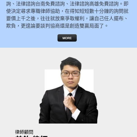
詢、法律諮詢台南免費諮詢、法律諮詢高雄免費諮詢。即
使決定尋求專職律師協助，在得知短短數十分鐘的詢問就
要價上千之後，往往就放棄爭取權利，讓自己任人擺布、
欺負，更遑論要談判協商還是創造雙贏局面了。
律師顧問