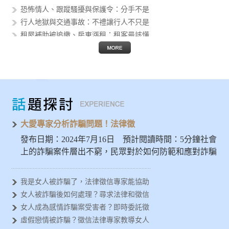
恐怖情人、跟蹤騷擾與保護令：分手不是
行人地獄與交通事故：不禮讓行人不只是
租屋補助被追繳、房東漲租：租客最該懂
個資外洩後的人生風險：身分證字號、護
假投資與 AI 詐騙猖獗：被騙的不只
Threads 公審、肉搜與網路霸凌
AI 換臉性影像進入校園：轉傳不是玩
發揮大愛精神避免被詐騙，徵信專家示警
女人容易被金錢詐騙？法律徵信專家分析
大愛專家分析詐騙問題！法律徵
發布日期：2024年7月16日 預計閱讀時間：5分鐘社會
上的詐騙案件層出不窮，民眾對於如何防範和應對詐騙
問題亟需深入…
我是女人被詐騙了，法律徵信專家能協助
女人被詐騙後如何處理？尋求法律和徵信
女人成為感情詐騙案受害者？即時委託徵
虛假戀情被詐騙？徵信法律專家教導女人