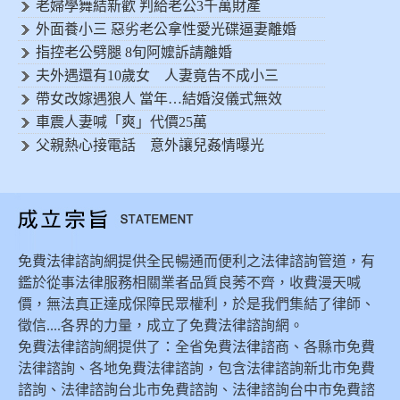
老婦學舞結新歡 判給老公3千萬財產
外面養小三 惡劣老公拿性愛光碟逼妻離婚
指控老公劈腿 8旬阿嬤訴請離婚
夫外遇還有10歲女 人妻竟告不成小三
帶女改嫁遇狼人 當年…結婚沒儀式無效
車震人妻喊「爽」代價25萬
父親熱心接電話 意外讓兒姦情曝光
免費法律諮詢網提供全民暢通而便利之法律諮詢管道，有
鑑於從事法律服務相關業者品質良莠不齊，收費漫天喊
價，無法真正達成保障民眾權利，於是我們集結了律師、
徵信....各界的力量，成立了免費法律諮詢網。
免費法律諮詢網提供了：全省免費法律諮商、各縣市免費
法律諮詢、各地免費法律諮詢，包含法律諮詢新北市免費
諮詢、法律諮詢台北市免費諮詢、法律諮詢台中市免費諮