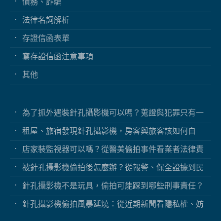
債務、詐騙
法律名詞解析
存證信函表單
寫存證信函注意事項
其他
為了抓外遇裝針孔攝影機可以嗎？蒐證與犯罪只有一
線之隔
租屋、旅宿發現針孔攝影機，房客與旅客該如何自
保？
店家裝監視器可以嗎？從醫美偷拍事件看業者法律責
任
被針孔攝影機偷拍後怎麼辦？從報警、保全證據到民
事求償
針孔攝影機不是玩具，偷拍可能踩到哪些刑事責任？
針孔攝影機偷拍風暴延燒：從近期新聞看隱私權、妨
害秘密與被害人自保