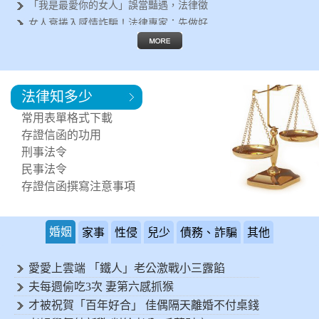
「我是最愛你的女人」誤當豔遇，法律徵
女人衰捲入感情詐騙！法律專家：先做好
遇到行車糾紛怎麼辦？法律專家告訴你這
失婚女人容易被詐騙？法律徵信專家呼籲
離婚後有哪些法律問題要面對？法律專家
法律知多少
鄰居每天製造噪音讓您受不了！可以進行
突然遇到法律問題，該如何尋求協助?
常用表單格式下載
需要專業的法律諮詢，何處可以尋求協助
存證信函的功用
刑事法令
民事法令
存證信函撰寫注意事項
婚姻
家事
性侵
兒少
債務、詐騙
其他
愛愛上雲端 「鐵人」老公激戰小三露餡
夫每週偷吃3次 妻第六感抓猴
才被祝賀「百年好合」 佳偶隔天離婚不付桌錢