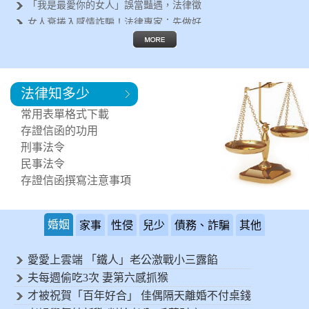
「我是最愛你的女人」誤當豔遇，法律徵
女人衰捲入感情詐騙！法律專家：先做好
遇到行車糾紛怎麼辦？法律專家告訴你這
失婚女人容易被詐騙？法律徵信專家呼籲
離婚後有哪些法律問題要面對？法律專家
法律知多少
鄰居每天製造噪音讓您受不了！可以進行
突然遇到法律問題，該如何尋求協助?
常用表單格式下載
需要專業的法律諮詢，何處可以尋求協助
存證信函的功用
刑事法令
民事法令
存證信函撰寫注意事項
婚姻
家事
性侵
兒少
債務、詐騙
其他
愛愛上雲端 「鐵人」老公激戰小三露餡
夫每週偷吃3次 妻第六感抓猴
才被祝賀「百年好合」 佳偶隔天離婚不付桌錢