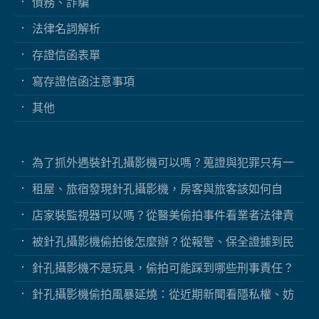
債務、詐騙
法律名詞解析
存證信函表單
寫存證信函注意事項
其他
為了抓外遇裝針孔攝影機可以嗎？蒐證與犯罪只有一
線之隔
租屋、旅宿發現針孔攝影機，房客與旅客該如何自
保？
店家裝監視器可以嗎？從醫美偷拍事件看業者法律責
任
被針孔攝影機偷拍後怎麼辦？從報警、保全證據到民
事求償
針孔攝影機不是玩具，偷拍可能踩到哪些刑事責任？
針孔攝影機偷拍風暴延燒：從近期新聞看隱私權、妨
害秘密與被害人自保