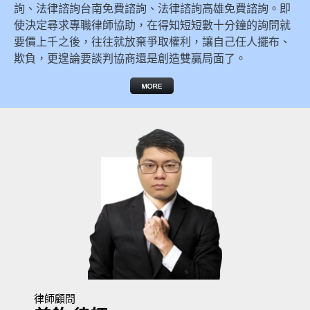
詢、法律諮詢台南免費諮詢、法律諮詢高雄免費諮詢。即
使決定尋求專職律師協助，在得知短短數十分鐘的詢問就
要價上千之後，往往就放棄爭取權利，讓自己任人擺布、
欺負，更遑論要談判協商還是創造雙贏局面了。
律師顧問