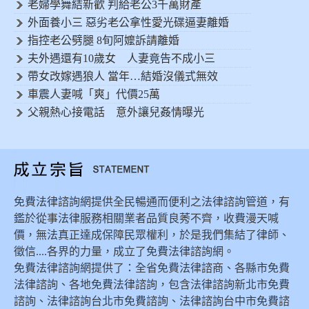
老婦學舞結新歡 判給老公3千萬財產
外面養小三 惡劣老公拿性愛光碟逼妻離婚
指控老公劈腿 8旬阿嬤訴請離婚
夫外遇還有10歲女 人妻竟告不成小三
帶女改嫁遇狼人 當年…結婚沒儀式無效
車震人妻喊「爽」代價25萬
父親熱心接電話 意外讓兒姦情曝光
免費法律諮詢網提供全民暢通而便利之法律諮詢管道，有
鑑於從事法律服務相關業者品質良莠不齊，收費漫天喊
價，無法真正達成保障民眾權利，於是我們集結了律師、
徵信....各界的力量，成立了免費法律諮詢網。
免費法律諮詢網提供了：全省免費法律諮商、各縣市免費
法律諮詢、各地免費法律諮詢，包含法律諮詢新北市免費
諮詢、法律諮詢台北市免費諮詢、法律諮詢台中市免費諮