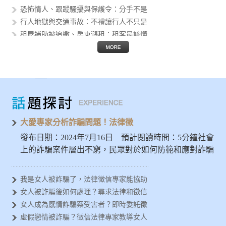
恐怖情人、跟蹤騷擾與保護令：分手不是
行人地獄與交通事故：不禮讓行人不只是
租屋補助被追繳、房東漲租：租客最該懂
個資外洩後的人生風險：身分證字號、護
假投資與 AI 詐騙猖獗：被騙的不只
Threads 公審、肉搜與網路霸凌
AI 換臉性影像進入校園：轉傳不是玩
發揮大愛精神避免被詐騙，徵信專家示警
女人容易被金錢詐騙？法律徵信專家分析
大愛專家分析詐騙問題！法律徵
發布日期：2024年7月16日 預計閱讀時間：5分鐘社會
上的詐騙案件層出不窮，民眾對於如何防範和應對詐騙
問題亟需深入…
我是女人被詐騙了，法律徵信專家能協助
女人被詐騙後如何處理？尋求法律和徵信
女人成為感情詐騙案受害者？即時委託徵
虛假戀情被詐騙？徵信法律專家教導女人