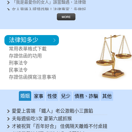
「我是最愛你的女人」誤當豔遇，法律徵
女人衰捲入感情詐騙！法律專家：先做好
遇到行車糾紛怎麼辦？法律專家告訴你這
失婚女人容易被詐騙？法律徵信專家呼籲
離婚後有哪些法律問題要面對？法律專家
法律知多少
鄰居每天製造噪音讓您受不了！可以進行
突然遇到法律問題，該如何尋求協助?
常用表單格式下載
需要專業的法律諮詢，何處可以尋求協助
存證信函的功用
刑事法令
民事法令
存證信函撰寫注意事項
婚姻
家事
性侵
兒少
債務、詐騙
其他
愛愛上雲端 「鐵人」老公激戰小三露餡
夫每週偷吃3次 妻第六感抓猴
才被祝賀「百年好合」 佳偶隔天離婚不付桌錢