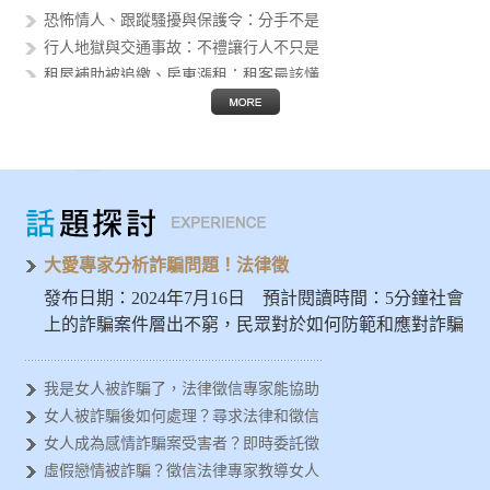
恐怖情人、跟蹤騷擾與保護令：分手不是
行人地獄與交通事故：不禮讓行人不只是
租屋補助被追繳、房東漲租：租客最該懂
個資外洩後的人生風險：身分證字號、護
假投資與 AI 詐騙猖獗：被騙的不只
Threads 公審、肉搜與網路霸凌
AI 換臉性影像進入校園：轉傳不是玩
發揮大愛精神避免被詐騙，徵信專家示警
女人容易被金錢詐騙？法律徵信專家分析
大愛專家分析詐騙問題！法律徵
發布日期：2024年7月16日 預計閱讀時間：5分鐘社會
上的詐騙案件層出不窮，民眾對於如何防範和應對詐騙
問題亟需深入…
我是女人被詐騙了，法律徵信專家能協助
女人被詐騙後如何處理？尋求法律和徵信
女人成為感情詐騙案受害者？即時委託徵
虛假戀情被詐騙？徵信法律專家教導女人