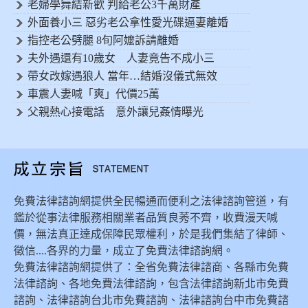
老婦學舞結新歡 判給老公3千萬財產
外面養小三 惡劣老公拿性愛光碟逼妻離婚
指控老公劈腿 8旬阿嬤訴請離婚
夫外遇還有10歲女 人妻竟告不成小三
帶女改嫁遇狼人 當年…結婚沒儀式無效
車震人妻喊「爽」代價25萬
父親熱心接電話 意外讓兒姦情曝光
免費法律諮詢網提供全民暢通而便利之法律諮詢管道，有
鑑於從事法律服務相關業者品質良莠不齊，收費漫天喊
價，無法真正達成保障民眾權利，於是我們集結了律師、
徵信....各界的力量，成立了免費法律諮詢網。
免費法律諮詢網提供了：全省免費法律諮商、各縣市免費
法律諮詢、各地免費法律諮詢，包含法律諮詢新北市免費
諮詢、法律諮詢台北市免費諮詢、法律諮詢台中市免費諮