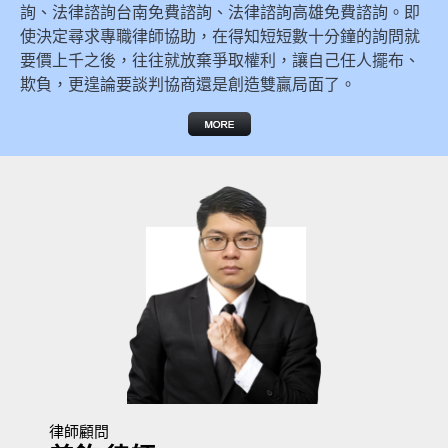
詢、法律諮詢台南免費諮詢、法律諮詢高雄免費諮詢。即
使決定尋求專職律師協助，在得知短短數十分鐘的詢問就
要價上千之後，往往就放棄爭取權利，讓自己任人擺布、
欺負，更遑論要談判協商還是創造雙贏局面了。
律師顧問