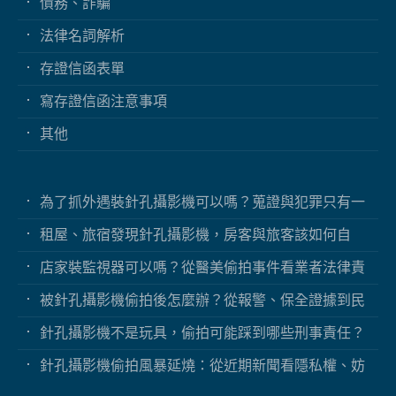
債務、詐騙
法律名詞解析
存證信函表單
寫存證信函注意事項
其他
為了抓外遇裝針孔攝影機可以嗎？蒐證與犯罪只有一
線之隔
租屋、旅宿發現針孔攝影機，房客與旅客該如何自
保？
店家裝監視器可以嗎？從醫美偷拍事件看業者法律責
任
被針孔攝影機偷拍後怎麼辦？從報警、保全證據到民
事求償
針孔攝影機不是玩具，偷拍可能踩到哪些刑事責任？
針孔攝影機偷拍風暴延燒：從近期新聞看隱私權、妨
害秘密與被害人自保