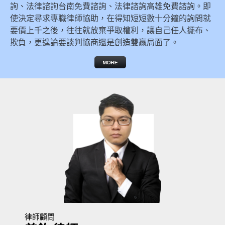
詢、法律諮詢台南免費諮詢、法律諮詢高雄免費諮詢。即
使決定尋求專職律師協助，在得知短短數十分鐘的詢問就
要價上千之後，往往就放棄爭取權利，讓自己任人擺布、
欺負，更遑論要談判協商還是創造雙贏局面了。
律師顧問