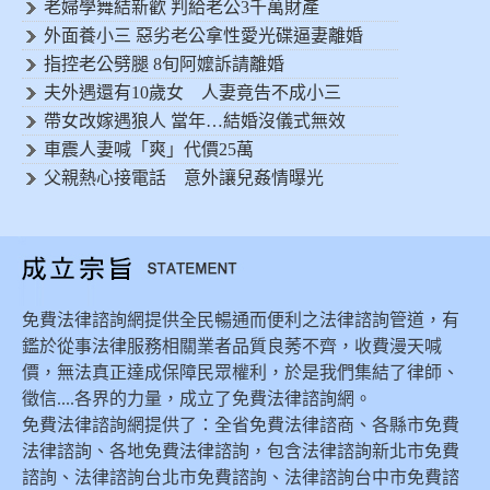
老婦學舞結新歡 判給老公3千萬財產
外面養小三 惡劣老公拿性愛光碟逼妻離婚
指控老公劈腿 8旬阿嬤訴請離婚
夫外遇還有10歲女 人妻竟告不成小三
帶女改嫁遇狼人 當年…結婚沒儀式無效
車震人妻喊「爽」代價25萬
父親熱心接電話 意外讓兒姦情曝光
免費法律諮詢網提供全民暢通而便利之法律諮詢管道，有
鑑於從事法律服務相關業者品質良莠不齊，收費漫天喊
價，無法真正達成保障民眾權利，於是我們集結了律師、
徵信....各界的力量，成立了免費法律諮詢網。
免費法律諮詢網提供了：全省免費法律諮商、各縣市免費
法律諮詢、各地免費法律諮詢，包含法律諮詢新北市免費
諮詢、法律諮詢台北市免費諮詢、法律諮詢台中市免費諮