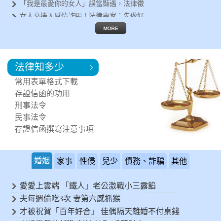
「我是最愛你的女人」誤當豔遇，法律徵
女人衰捲入感情詐騙！法律專家：先做好
遇到行車糾紛怎麼辦？法律專家告訴你這
失婚女人容易被詐騙？法律徵信專家呼籲
離婚後有哪些法律問題要面對？法律專家
法律知多少
鄰居每天製造噪音讓您受不了！可以進行
突然遇到法律問題，該如何尋求協助?
常用表單格式下載
需要專業的法律諮詢，何處可以尋求協助
存證信函的功用
刑事法令
民事法令
存證信函撰寫注意事項
婚姻
家事
性侵
兒少
債務、詐騙
其他
愛愛上雲端 「鐵人」老公激戰小三露餡
夫每週偷吃3次 妻第六感抓猴
才被祝賀「百年好合」 佳偶隔天離婚不付桌錢