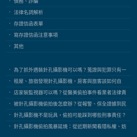
債務、詐騙
法律名詞解析
存證信函表單
寫存證信函注意事項
其他
為了抓外遇裝針孔攝影機可以嗎？蒐證與犯罪只有一
線之隔
租屋、旅宿發現針孔攝影機，房客與旅客該如何自
保？
店家裝監視器可以嗎？從醫美偷拍事件看業者法律責
任
被針孔攝影機偷拍後怎麼辦？從報警、保全證據到民
事求償
針孔攝影機不是玩具，偷拍可能踩到哪些刑事責任？
針孔攝影機偷拍風暴延燒：從近期新聞看隱私權、妨
害秘密與被害人自保