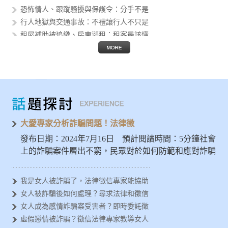
恐怖情人、跟蹤騷擾與保護令：分手不是
行人地獄與交通事故：不禮讓行人不只是
租屋補助被追繳、房東漲租：租客最該懂
個資外洩後的人生風險：身分證字號、護
假投資與 AI 詐騙猖獗：被騙的不只
Threads 公審、肉搜與網路霸凌
AI 換臉性影像進入校園：轉傳不是玩
發揮大愛精神避免被詐騙，徵信專家示警
女人容易被金錢詐騙？法律徵信專家分析
大愛專家分析詐騙問題！法律徵
發布日期：2024年7月16日 預計閱讀時間：5分鐘社會
上的詐騙案件層出不窮，民眾對於如何防範和應對詐騙
問題亟需深入…
我是女人被詐騙了，法律徵信專家能協助
女人被詐騙後如何處理？尋求法律和徵信
女人成為感情詐騙案受害者？即時委託徵
虛假戀情被詐騙？徵信法律專家教導女人