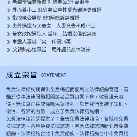
老婦學舞結新歡 判給老公3千萬財產
外面養小三 惡劣老公拿性愛光碟逼妻離婚
指控老公劈腿 8旬阿嬤訴請離婚
夫外遇還有10歲女 人妻竟告不成小三
帶女改嫁遇狼人 當年…結婚沒儀式無效
車震人妻喊「爽」代價25萬
父親熱心接電話 意外讓兒姦情曝光
免費法律諮詢網提供全民暢通而便利之法律諮詢管道，有
鑑於從事法律服務相關業者品質良莠不齊，收費漫天喊
價，無法真正達成保障民眾權利，於是我們集結了律師、
徵信....各界的力量，成立了免費法律諮詢網。
免費法律諮詢網提供了：全省免費法律諮商、各縣市免費
法律諮詢、各地免費法律諮詢，包含法律諮詢新北市免費
諮詢、法律諮詢台北市免費諮詢、法律諮詢台中市免費諮