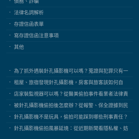
債務、詐騙
法律名詞解析
存證信函表單
寫存證信函注意事項
其他
為了抓外遇裝針孔攝影機可以嗎？蒐證與犯罪只有一
線之隔
租屋、旅宿發現針孔攝影機，房客與旅客該如何自
保？
店家裝監視器可以嗎？從醫美偷拍事件看業者法律責
任
被針孔攝影機偷拍後怎麼辦？從報警、保全證據到民
事求償
針孔攝影機不是玩具，偷拍可能踩到哪些刑事責任？
針孔攝影機偷拍風暴延燒：從近期新聞看隱私權、妨
害秘密與被害人自保