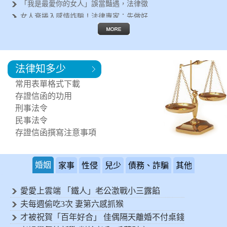
「我是最愛你的女人」誤當豔遇，法律徵
女人衰捲入感情詐騙！法律專家：先做好
遇到行車糾紛怎麼辦？法律專家告訴你這
失婚女人容易被詐騙？法律徵信專家呼籲
離婚後有哪些法律問題要面對？法律專家
法律知多少
鄰居每天製造噪音讓您受不了！可以進行
突然遇到法律問題，該如何尋求協助?
常用表單格式下載
需要專業的法律諮詢，何處可以尋求協助
存證信函的功用
刑事法令
民事法令
存證信函撰寫注意事項
婚姻
家事
性侵
兒少
債務、詐騙
其他
愛愛上雲端 「鐵人」老公激戰小三露餡
夫每週偷吃3次 妻第六感抓猴
才被祝賀「百年好合」 佳偶隔天離婚不付桌錢