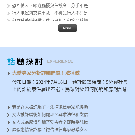
恐怖情人、跟蹤騷擾與保護令：分手不是
行人地獄與交通事故：不禮讓行人不只是
租屋補助被追繳、房東漲租：租客最該懂
個資外洩後的人生風險：身分證字號、護
假投資與 AI 詐騙猖獗：被騙的不只
Threads 公審、肉搜與網路霸凌
AI 換臉性影像進入校園：轉傳不是玩
發揮大愛精神避免被詐騙，徵信專家示警
女人容易被金錢詐騙？法律徵信專家分析
大愛專家分析詐騙問題！法律徵
發布日期：2024年7月16日 預計閱讀時間：5分鐘社會
上的詐騙案件層出不窮，民眾對於如何防範和應對詐騙
問題亟需深入…
我是女人被詐騙了，法律徵信專家能協助
女人被詐騙後如何處理？尋求法律和徵信
女人成為感情詐騙案受害者？即時委託徵
虛假戀情被詐騙？徵信法律專家教導女人