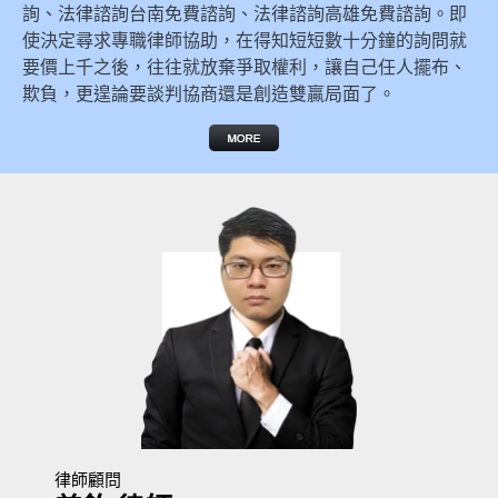
詢、法律諮詢台南免費諮詢、法律諮詢高雄免費諮詢。即
使決定尋求專職律師協助，在得知短短數十分鐘的詢問就
要價上千之後，往往就放棄爭取權利，讓自己任人擺布、
欺負，更遑論要談判協商還是創造雙贏局面了。
律師顧問