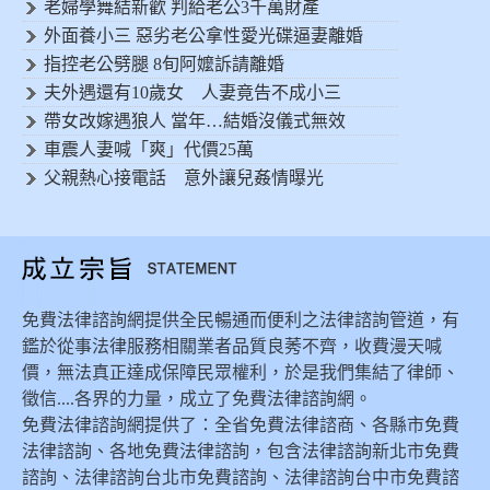
老婦學舞結新歡 判給老公3千萬財產
外面養小三 惡劣老公拿性愛光碟逼妻離婚
指控老公劈腿 8旬阿嬤訴請離婚
夫外遇還有10歲女 人妻竟告不成小三
帶女改嫁遇狼人 當年…結婚沒儀式無效
車震人妻喊「爽」代價25萬
父親熱心接電話 意外讓兒姦情曝光
免費法律諮詢網提供全民暢通而便利之法律諮詢管道，有
鑑於從事法律服務相關業者品質良莠不齊，收費漫天喊
價，無法真正達成保障民眾權利，於是我們集結了律師、
徵信....各界的力量，成立了免費法律諮詢網。
免費法律諮詢網提供了：全省免費法律諮商、各縣市免費
法律諮詢、各地免費法律諮詢，包含法律諮詢新北市免費
諮詢、法律諮詢台北市免費諮詢、法律諮詢台中市免費諮