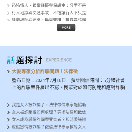
恐怖情人、跟蹤騷擾與保護令：分手不是
行人地獄與交通事故：不禮讓行人不只是
租屋補助被追繳、房東漲租：租客最該懂
個資外洩後的人生風險：身分證字號、護
假投資與 AI 詐騙猖獗：被騙的不只
Threads 公審、肉搜與網路霸凌
AI 換臉性影像進入校園：轉傳不是玩
發揮大愛精神避免被詐騙，徵信專家示警
女人容易被金錢詐騙？法律徵信專家分析
大愛專家分析詐騙問題！法律徵
發布日期：2024年7月16日 預計閱讀時間：5分鐘社會
上的詐騙案件層出不窮，民眾對於如何防範和應對詐騙
問題亟需深入…
我是女人被詐騙了，法律徵信專家能協助
女人被詐騙後如何處理？尋求法律和徵信
女人成為感情詐騙案受害者？即時委託徵
虛假戀情被詐騙？徵信法律專家教導女人