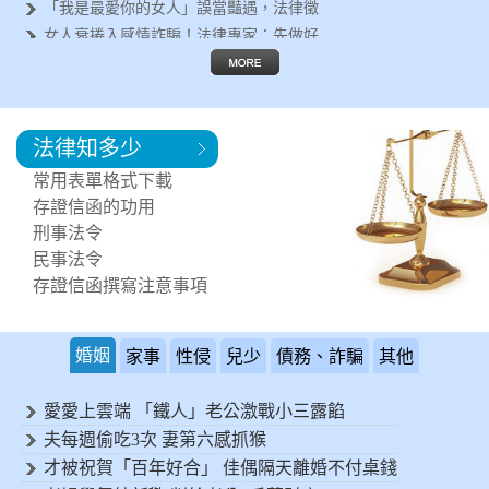
「我是最愛你的女人」誤當豔遇，法律徵
女人衰捲入感情詐騙！法律專家：先做好
遇到行車糾紛怎麼辦？法律專家告訴你這
失婚女人容易被詐騙？法律徵信專家呼籲
離婚後有哪些法律問題要面對？法律專家
法律知多少
鄰居每天製造噪音讓您受不了！可以進行
突然遇到法律問題，該如何尋求協助?
常用表單格式下載
需要專業的法律諮詢，何處可以尋求協助
存證信函的功用
刑事法令
民事法令
存證信函撰寫注意事項
婚姻
家事
性侵
兒少
債務、詐騙
其他
愛愛上雲端 「鐵人」老公激戰小三露餡
夫每週偷吃3次 妻第六感抓猴
才被祝賀「百年好合」 佳偶隔天離婚不付桌錢