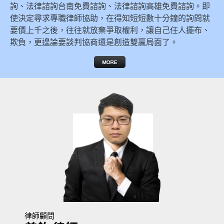
詢、法律諮詢台南免費諮詢、法律諮詢高雄免費諮詢。即
使決定尋求專職律師協助，在得知短短數十分鐘的詢問就
要價上千之後，往往就放棄爭取權利，讓自己任人擺布、
欺負，更遑論要談判協商還是創造雙贏局面了。
律師顧問