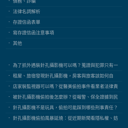
債務、詐騙
法律名詞解析
存證信函表單
寫存證信函注意事項
其他
為了抓外遇裝針孔攝影機可以嗎？蒐證與犯罪只有一
線之隔
租屋、旅宿發現針孔攝影機，房客與旅客該如何自
保？
店家裝監視器可以嗎？從醫美偷拍事件看業者法律責
任
被針孔攝影機偷拍後怎麼辦？從報警、保全證據到民
事求償
針孔攝影機不是玩具，偷拍可能踩到哪些刑事責任？
針孔攝影機偷拍風暴延燒：從近期新聞看隱私權、妨
害秘密與被害人自保