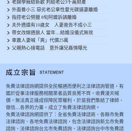
老婦學舞結新歡 判給老公3千萬財產
外面養小三 惡劣老公拿性愛光碟逼妻離婚
指控老公劈腿 8旬阿嬤訴請離婚
夫外遇還有10歲女 人妻竟告不成小三
帶女改嫁遇狼人 當年…結婚沒儀式無效
車震人妻喊「爽」代價25萬
父親熱心接電話 意外讓兒姦情曝光
免費法律諮詢網提供全民暢通而便利之法律諮詢管道，有
鑑於從事法律服務相關業者品質良莠不齊，收費漫天喊
價，無法真正達成保障民眾權利，於是我們集結了律師、
徵信....各界的力量，成立了免費法律諮詢網。
免費法律諮詢網提供了：全省免費法律諮商、各縣市免費
法律諮詢、各地免費法律諮詢，包含法律諮詢新北市免費
諮詢、法律諮詢台北市免費諮詢、法律諮詢台中市免費諮