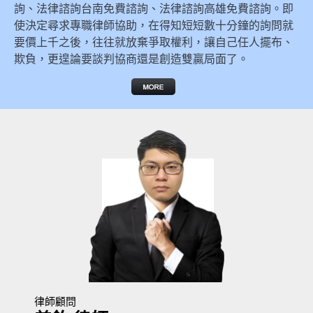
詢、法律諮詢台南免費諮詢、法律諮詢高雄免費諮詢。即
使決定尋求專職律師協助，在得知短短數十分鐘的詢問就
要價上千之後，往往就放棄爭取權利，讓自己任人擺布、
欺負，更遑論要談判協商還是創造雙贏局面了。
律師顧問