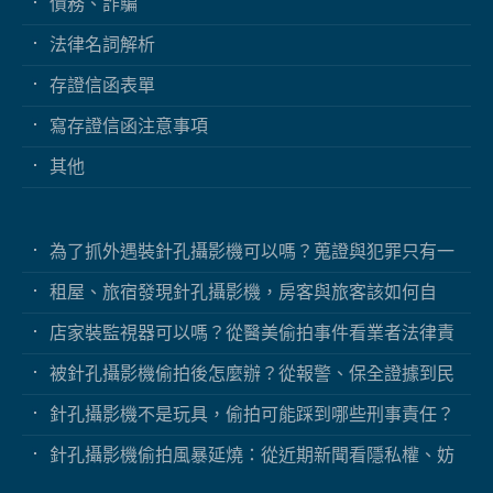
債務、詐騙
法律名詞解析
存證信函表單
寫存證信函注意事項
其他
為了抓外遇裝針孔攝影機可以嗎？蒐證與犯罪只有一
線之隔
租屋、旅宿發現針孔攝影機，房客與旅客該如何自
保？
店家裝監視器可以嗎？從醫美偷拍事件看業者法律責
任
被針孔攝影機偷拍後怎麼辦？從報警、保全證據到民
事求償
針孔攝影機不是玩具，偷拍可能踩到哪些刑事責任？
針孔攝影機偷拍風暴延燒：從近期新聞看隱私權、妨
害秘密與被害人自保