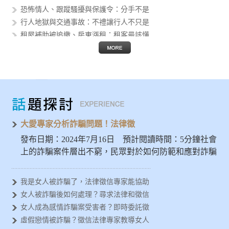
恐怖情人、跟蹤騷擾與保護令：分手不是
行人地獄與交通事故：不禮讓行人不只是
租屋補助被追繳、房東漲租：租客最該懂
個資外洩後的人生風險：身分證字號、護
假投資與 AI 詐騙猖獗：被騙的不只
Threads 公審、肉搜與網路霸凌
AI 換臉性影像進入校園：轉傳不是玩
發揮大愛精神避免被詐騙，徵信專家示警
女人容易被金錢詐騙？法律徵信專家分析
大愛專家分析詐騙問題！法律徵
發布日期：2024年7月16日 預計閱讀時間：5分鐘社會
上的詐騙案件層出不窮，民眾對於如何防範和應對詐騙
問題亟需深入…
我是女人被詐騙了，法律徵信專家能協助
女人被詐騙後如何處理？尋求法律和徵信
女人成為感情詐騙案受害者？即時委託徵
虛假戀情被詐騙？徵信法律專家教導女人