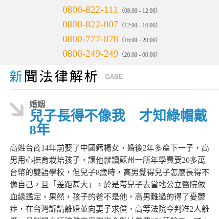
0800-822-111
（08:00 - 12:00）
0800-822-007
（12:00 - 16:00）
0800-777-878
（16:00 - 20:00）
0800-249-249
（20:00 - 00:00）
婚姻
兒子長得不像我 才知綠帽戴
8年
高姓台商14年前娶了中國籍楊女，婚後2年多產下一子，高
男用心撫育栽培孩子，讓他就讀蘇州一所年學費要20多萬
台幣的雙語學校，但兒子8歲時，高男覺得兒子怎麼長得不
像自己，且「差距甚大」，於是帶兒子去當地公立醫院做
血緣鑑定，果然，孩子的爸不是他，高男難過的得了憂鬱
症，在台灣訴請離婚並向妻子求償，高等法院今判准2人離