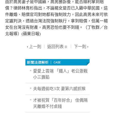
由於高男妻子是中國籍，高男勝訴後，能否順利拿到賠
償？律師林育杉指出，不論楊女是否已入籍中華民國，這
件離婚、賠償官司對她都有強制效力，因此高男未來可依
定讞判決，透過台灣法院強制執行，拿到賠償，但萬一楊
女在台灣沒有財產，高男恐怕也要不到錢。（丁牧群／台
北報導）(蘋果日報)
上一則
返回列表
下一則
愛愛上雲端 「鐵人」老公激戰
小三露餡
夫每週偷吃3次 妻第六感抓猴
才被祝賀「百年好合」 佳偶隔
天離婚不付桌錢