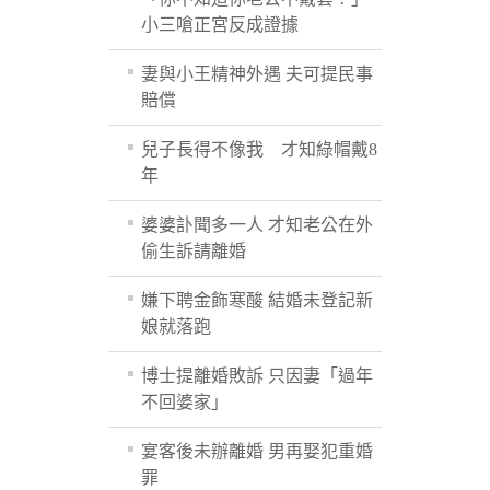
小三嗆正宮反成證據
妻與小王精神外遇 夫可提民事
賠償
兒子長得不像我 才知綠帽戴8
年
婆婆訃聞多一人 才知老公在外
偷生訴請離婚
嫌下聘金飾寒酸 結婚未登記新
娘就落跑
博士提離婚敗訴 只因妻「過年
不回婆家」
宴客後未辦離婚 男再娶犯重婚
罪