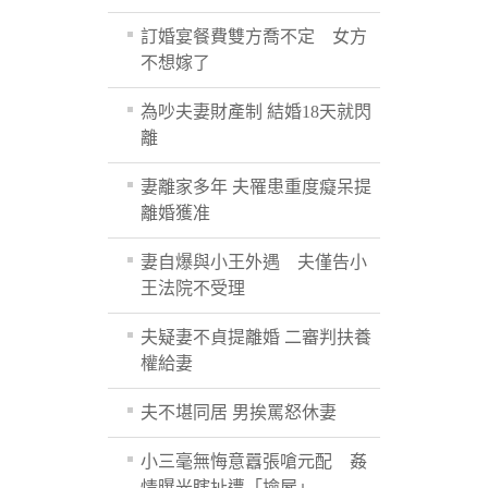
訂婚宴餐費雙方喬不定 女方
不想嫁了
為吵夫妻財產制 結婚18天就閃
離
妻離家多年 夫罹患重度癡呆提
離婚獲准
妻自爆與小王外遇 夫僅告小
王法院不受理
夫疑妻不貞提離婚 二審判扶養
權給妻
夫不堪同居 男挨罵怒休妻
小三毫無悔意囂張嗆元配 姦
情曝光瞎扯遭「撿屍」