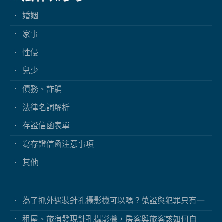
婚姻
家事
性侵
兒少
債務、詐騙
法律名詞解析
存證信函表單
寫存證信函注意事項
其他
為了抓外遇裝針孔攝影機可以嗎？蒐證與犯罪只有一
線之隔
租屋、旅宿發現針孔攝影機，房客與旅客該如何自