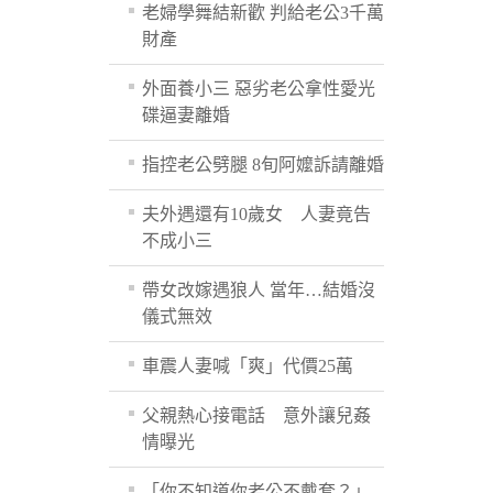
老婦學舞結新歡 判給老公3千萬
財產
外面養小三 惡劣老公拿性愛光
碟逼妻離婚
指控老公劈腿 8旬阿嬤訴請離婚
夫外遇還有10歲女 人妻竟告
不成小三
帶女改嫁遇狼人 當年…結婚沒
儀式無效
車震人妻喊「爽」代價25萬
父親熱心接電話 意外讓兒姦
情曝光
「你不知道你老公不戴套？」