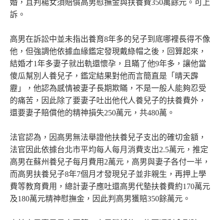
婚，且判楊女須賠償高男慰撫金與扶養費350萬餘元。可上
訴。
高男在訴訟中並未指出養育8年多的兒子到底哪裡長得不像
他，但強調他依據血緣鑑定發現戴綠帽之後，回算起來，
結婚才1年多妻子就出軌還懷孕，且瞞了他9年多，讓他當
傻瓜幫別人養兒子，鑑定結果對他而言簡直是「晴天霹
靂」，他認為感情被妻子長期欺瞞，不是一般人能夠忍受
的痛苦，因此除了要妻子吐出他代人養兒子的扶養費外，
還要妻子賠償他的精神損失250萬元，共480萬。
法官認為，因高男無法舉證他扶養兒子支出的確切金額，
法官因此依據台北市平均每人每月消費支出2.5萬元，推定
高男在蘇州養兒子每月費用2萬元，高男與妻子各付一半，
而高男扶養兒子8年7個月才發現兒子並非親生，再押上學
費等教育費用，總計妻子應吐還高男代墊扶養費約170萬元
及180萬元精神慰撫金，因此判高男獲賠350餘萬元。