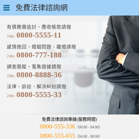
免費法律諮詢網
有債務需追討、應收帳款請撥
0800-5555-11
24hr
感情挽回、婚姻問題、離婚請撥
0800-777-188
24hr
調查跟蹤，蒐集證據請撥
0800-8888-36
24hr
法律、訴訟、解決糾紛請撥
0800-5555-33
24hr
免費法律諮詢專線(服務時間)
0800-555-336
（00:00 - 04:00）
0800-555-655
（04:00 - 08:00）