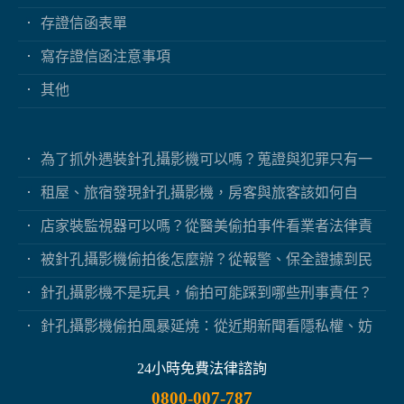
存證信函表單
寫存證信函注意事項
其他
為了抓外遇裝針孔攝影機可以嗎？蒐證與犯罪只有一
線之隔
租屋、旅宿發現針孔攝影機，房客與旅客該如何自
保？
店家裝監視器可以嗎？從醫美偷拍事件看業者法律責
任
被針孔攝影機偷拍後怎麼辦？從報警、保全證據到民
事求償
針孔攝影機不是玩具，偷拍可能踩到哪些刑事責任？
針孔攝影機偷拍風暴延燒：從近期新聞看隱私權、妨
害秘密與被害人自保
24小時免費法律諮詢
0800-007-787