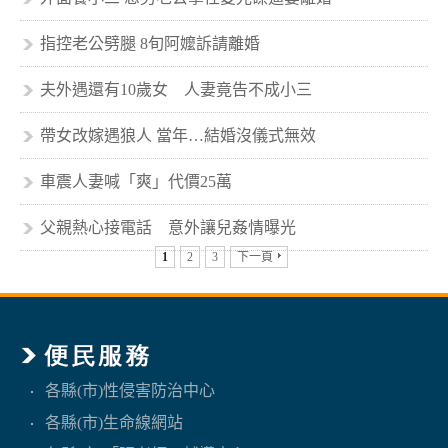
指控老公劈腿 8旬阿嬤訴請離婚
夫外遇還有10歲女 人妻竟告不成小三
帶女改嫁遇狼人 當年…結婚沒儀式無效
車震人妻喊「爽」代價25萬
父親熱心接電話 意外讓兒姦情曝光
1
2
3
下一頁
各縣(市)性侵害防治中心
各縣(市)生命線網站