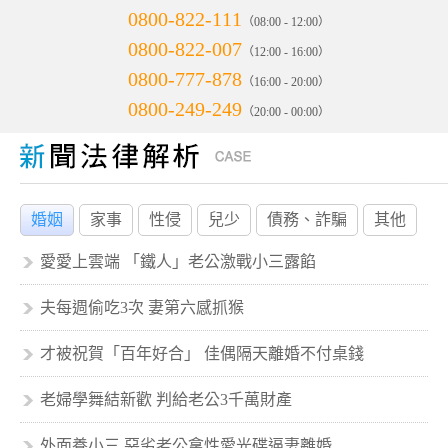
0800-822-111
（08:00 - 12:00）
0800-822-007
（12:00 - 16:00）
0800-777-878
（16:00 - 20:00）
0800-249-249
（20:00 - 00:00）
婚姻
家事
性侵
兒少
債務、詐騙
其他
愛愛上雲端 「鐵人」老公激戰小三露餡
夫每週偷吃3次 妻第六感抓猴
才被祝賀「百年好合」 佳偶隔天離婚不付桌錢
老婦學舞結新歡 判給老公3千萬財產
外面養小三 惡劣老公拿性愛光碟逼妻離婚