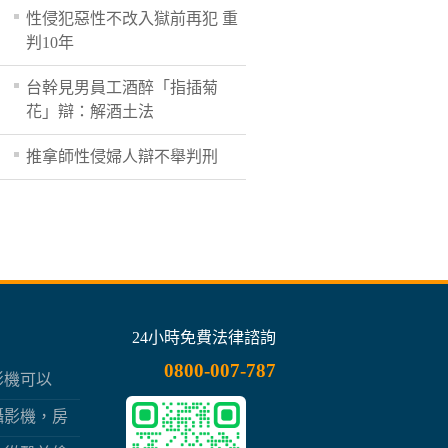
性侵犯惡性不改入獄前再犯 重
判10年
台幹見男員工酒醉「指插菊
花」辯：解酒土法
推拿師性侵婦人辯不舉判刑
24小時免費法律諮詢
0800-007-787
影機可以
一線之隔
攝影機，房
？