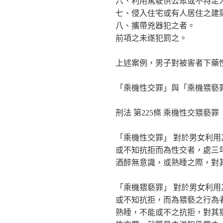
六、利用駕駛供公眾或不特定
七、侵入住宅或有人居住之建
八、攜帶兇器犯之者。
前項之未遂犯罰之。
上述案例，男子對被害者下藥性侵
「乘機性交罪」與「乘機猥褻
刑法 第225條 乘機性交猥褻罪
「乘機性交罪」 對於男女利
或不知抗拒而為性交者，處三
酒醉無意識，或熟睡之際，對
「乘機猥褻罪」 對於男女利
或不知抗拒，而為猥褻之行為
熟睡，不能或不之抗拒，對其