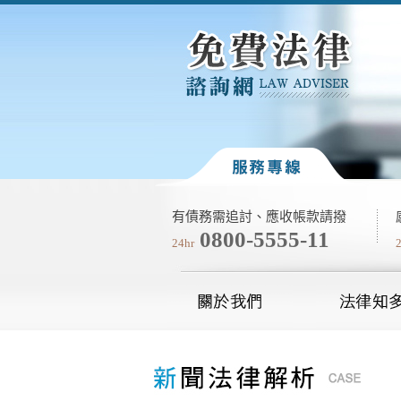
有債務需追討、應收帳款請撥
0800-5555-11
24hr