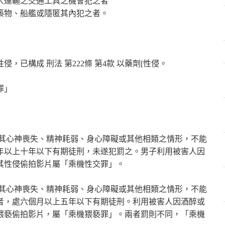
人運輸之交通工具之機會犯之者
築物、船艦或隱匿其內犯之者。
，已構成 刑法 第222條 第4款 以藥劑[性侵。
罪」
用其心神喪失、精神耗弱、身心障礙或其他相類之情形，不能
年以上十年以下有期徒刑，未遂犯罰之。男子利用被害人因
其性侵偷拍影片屬「乘機性交罪」。
用其心神喪失、精神耗弱、身心障礙或其他相類之情形，不能
者，處六個月以上五年以下有期徒刑。利用被害人因酒醉或
猥褻偷拍影片，屬「乘機猥褻罪」。兩者罰則不同，「乘機