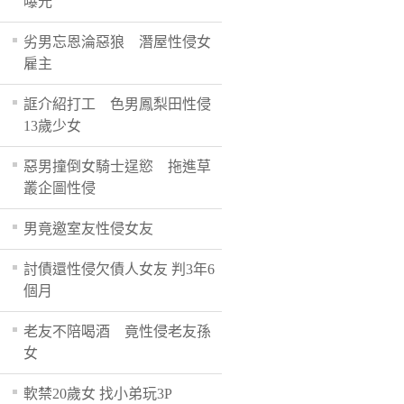
曝光
劣男忘恩淪惡狼 潛屋性侵女
雇主
誆介紹打工 色男鳳梨田性侵
13歲少女
惡男撞倒女騎士逞慾 拖進草
叢企圖性侵
男竟邀室友性侵女友
討債還性侵欠債人女友 判3年6
個月
老友不陪喝酒 竟性侵老友孫
女
軟禁20歲女 找小弟玩3P