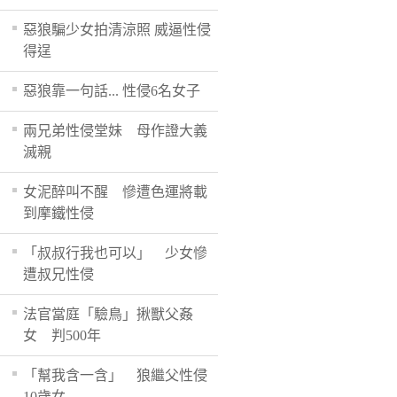
惡狼騙少女拍清涼照 威逼性侵
得逞
惡狼靠一句話... 性侵6名女子
兩兄弟性侵堂妹 母作證大義
滅親
女泥醉叫不醒 慘遭色運將載
到摩鐵性侵
「叔叔行我也可以」 少女慘
遭叔兄性侵
法官當庭「驗鳥」揪獸父姦
女 判500年
「幫我含一含」 狼繼父性侵
10歲女