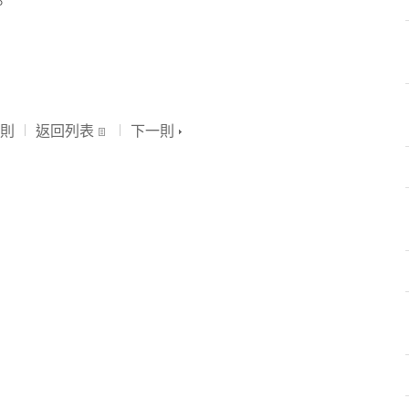
。
則
返回列表
下一則