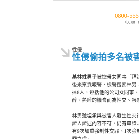
0800-555
（00:00 -
性侵
性侵偷拍多名被害
某林姓男子被控帶女同事「拜
後來察覺報警，檢警搜索林男
達8人，包括他的公司女同事
醉、熟睡的機會而為性交、猥
林男雖坦承與被害人發生性交
證人證述內容不符，仍有串證之
有9次加重強制性交罪、1次強
罪之虞。