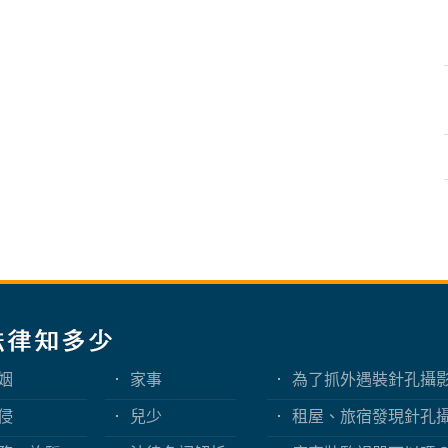
姻
家事
為了抓外遇裝針孔攝
嗎？蒐證與犯罪只有
侵
兒少
租屋、旅宿發現針孔
客與旅客該如何自保