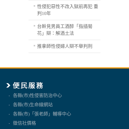
性侵犯惡性不改入獄前再犯 重
判10年
台幹見男員工酒醉「指插菊
花」辯：解酒土法
推拿師性侵婦人辯不舉判刑
各縣(市)性侵害防治中心
各縣(市)生命線網站
各縣(市)「張老師」輔導中心
徵信社價格