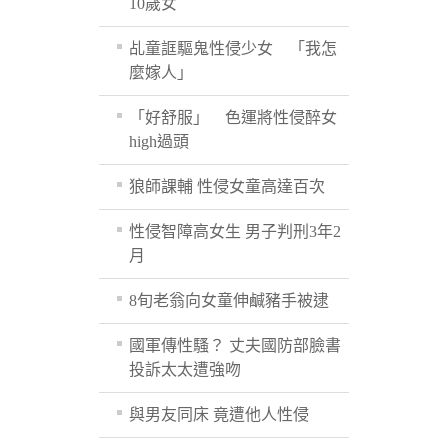
10歲女
乩童誆驅鬼性侵少女 「我怎
麼嫁人」
「好舒服」 色運將性侵醉女
high過頭
狼師課輔 性侵女童高達百次
性侵智障高女生 男子判刑3年2
月
8旬老翁向女童伸鹹豬手被逮
國軍傳性騷？ 丈夫國防部臉書
投訴太太遭強吻
與男友同床 竟遭他人性侵