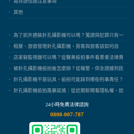
寫存證信函注意事項
其他
為了抓外遇裝針孔攝影機可以嗎？蒐證與犯罪只有一
線之隔
租屋、旅宿發現針孔攝影機，房客與旅客該如何自
保？
店家裝監視器可以嗎？從醫美偷拍事件看業者法律責
任
被針孔攝影機偷拍後怎麼辦？從報警、保全證據到民
事求償
針孔攝影機不是玩具，偷拍可能踩到哪些刑事責任？
針孔攝影機偷拍風暴延燒：從近期新聞看隱私權、妨
害秘密與被害人自保
24小時免費法律諮詢
0800-007-787