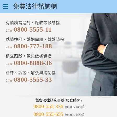
免費法律諮詢網
有債務需追討、應收帳款請撥
0800-5555-11
24hr
感情挽回、婚姻問題、離婚請撥
0800-777-188
24hr
調查跟蹤，蒐集證據請撥
0800-8888-36
24hr
法律、訴訟、解決糾紛請撥
0800-5555-33
24hr
免費法律諮詢專線(服務時間)
0800-555-336
（00:00 - 04:00）
0800-555-655
（04:00 - 08:00）