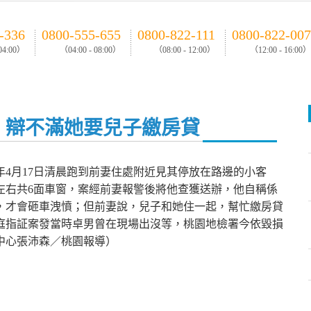
-336
0800-555-655
0800-822-111
0800-822-007
 04:00）
（04:00 - 08:00）
（08:00 - 12:00）
（12:00 - 16:00）
 辯不滿她要兒子繳房貸
年4月17日清晨跑到前妻住處附近見其停放在路邊的小客
左右共6面車窗，案經前妻報警後將他查獲送辦，他自稱係
，才會砸車洩憤；但前妻說，兒子和她住一起，幫忙繳房貸
庭指証案發當時卓男曾在現場出沒等，桃園地檢署今依毀損
中心張沛森／桃園報導）