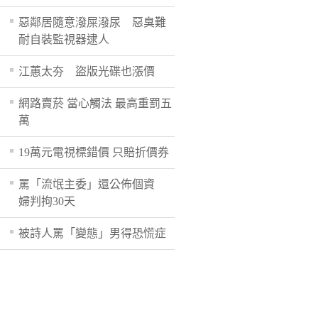
惡鄰居隨意潑屎潑尿 惡臭難
耐自裝監視器逮人
江蕙太夯 盜版光碟也漲價
網路賣菸 當心觸法 最高重罰五
萬
19萬元電視標錯價 只賠折價券
罵「流氓主委」還公佈個資
婦判拘30天
被詩人罵「變態」男得恐慌症