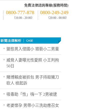
免費法律諮詢專線(服務時間)
0800-777-878
0800-249-249
（16:00 - 20:00）
（20:00 - 00:00）
變態男入侵國小 猥褻小二男童
威脅人妻曝光性愛照 小王判拘
50日
賭博賴皮被抓包 男子持殺豬刀
砍人 檢起訴
吸毒助「性」嗨一下 2男被逮
老婆懷孕 男帶小三洗劫應召女