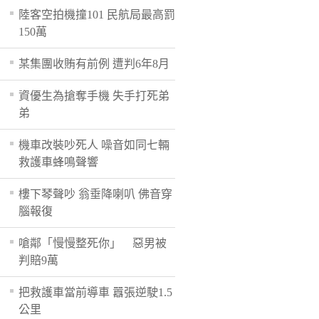
陸客空拍機撞101 民航局最高罰
150萬
某集團收賄有前例 遭判6年8月
資優生為搶奪手機 失手打死弟
弟
機車改裝吵死人 噪音如同七輛
救護車蜂鳴聲響
樓下琴聲吵 翁垂降喇叭 佛音穿
腦報復
嗆鄰「慢慢整死你」 惡男被
判賠9萬
把救護車當前導車 囂張逆駛1.5
公里