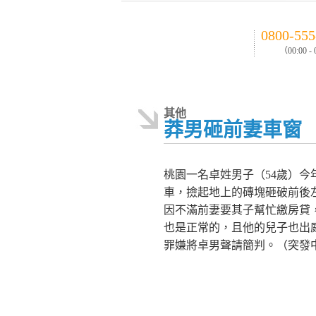
0800-555
（00:00 -
其他
莽男砸前妻車窗
桃園一名卓姓男子（54歲）今
車，撿起地上的磚塊砸破前後
因不滿前妻要其子幫忙繳房貸
也是正常的，且他的兒子也出
罪嫌將卓男聲請簡判。（突發