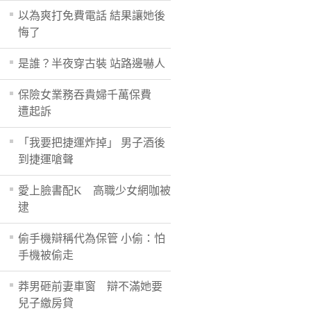
以為爽打免費電話 結果讓她後
悔了
是誰？半夜穿古裝 站路邊嚇人
保險女業務吞貴婦千萬保費
遭起訴
「我要把捷運炸掉」 男子酒後
到捷運嗆聲
愛上臉書配K 高職少女網咖被
逮
偷手機辯稱代為保管 小偷：怕
手機被偷走
莽男砸前妻車窗 辯不滿她要
兒子繳房貸