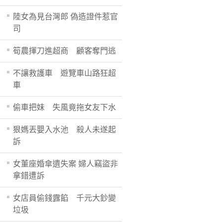
陸女為見台灣郎 偽造證件惹官
司
筍農揮刀進超商 顧客奪門逃
不讓救護車 遊覽車山路狂超
車
偷車把妹 失風竟拖女友下水
狠媽丟嬰入水池 殺人未遂起
訴
女董座婚傘遺失案 婦人竊盜非
拿錯遭訴
女店員偷錢露餡 千元大鈔變
垃圾