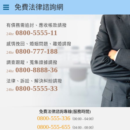
免費法律諮詢網
有債務需追討、應收帳款請撥
0800-5555-11
24hr
感情挽回、婚姻問題、離婚請撥
0800-777-188
24hr
調查跟蹤，蒐集證據請撥
0800-8888-36
24hr
法律、訴訟、解決糾紛請撥
0800-5555-33
24hr
免費法律諮詢專線(服務時間)
0800-555-336
（00:00 - 04:00）
0800-555-655
（04:00 - 08:00）