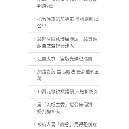
判賠9萬
把救護車當前導車 囂張逆駛1.5
公里
惡鄰居隨意潑屎潑尿 惡臭難
耐自裝監視器逮人
江蕙太夯 盜版光碟也漲價
網路賣菸 當心觸法 最高重罰五
萬
19萬元電視標錯價 只賠折價券
罵「流氓主委」還公佈個資
婦判拘30天
被詩人罵「變態」男得恐慌症