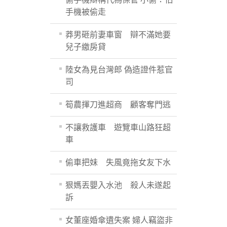
手機被偷走
莽男砸前妻車窗 辯不滿她要
兒子繳房貸
陸女為見台灣郎 偽造證件惹官
司
筍農揮刀進超商 顧客奪門逃
不讓救護車 遊覽車山路狂超
車
偷車把妹 失風竟拖女友下水
狠媽丟嬰入水池 殺人未遂起
訴
女董座婚傘遺失案 婦人竊盜非