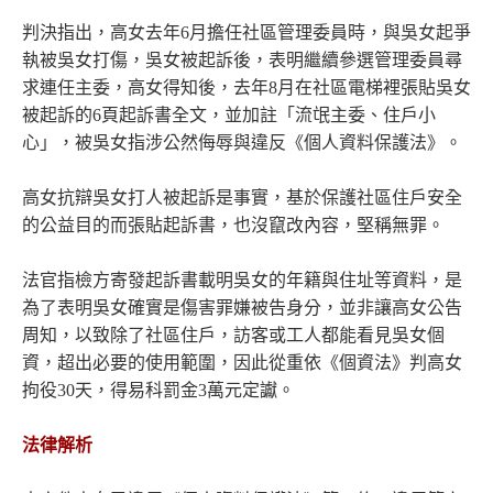
判決指出，高女去年6月擔任社區管理委員時，與吳女起爭
執被吳女打傷，吳女被起訴後，表明繼續參選管理委員尋
求連任主委，高女得知後，去年8月在社區電梯裡張貼吳女
被起訴的6頁起訴書全文，並加註「流氓主委、住戶小
心」，被吳女指涉公然侮辱與違反《個人資料保護法》。
高女抗辯吳女打人被起訴是事實，基於保護社區住戶安全
的公益目的而張貼起訴書，也沒竄改內容，堅稱無罪。
法官指檢方寄發起訴書載明吳女的年籍與住址等資料，是
為了表明吳女確實是傷害罪嫌被告身分，並非讓高女公告
周知，以致除了社區住戶，訪客或工人都能看見吳女個
資，超出必要的使用範圍，因此從重依《個資法》判高女
拘役30天，得易科罰金3萬元定讞。
法律解析