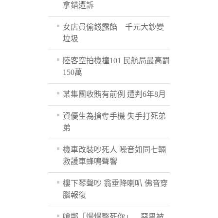
拿錯遭訴
女店員偷錢露餡 千元大鈔變
垃圾
陸客空拍機撞101 民航局最高罰
150萬
某集團收賄有前例 遭判6年8月
資優生為搶奪手機 失手打死弟
弟
機車改裝吵死人 噪音如同七輛
救護車蜂鳴聲響
樓下琴聲吵 翁垂降喇叭 佛音穿
腦報復
嗆鄰「慢慢整死你」 惡男被