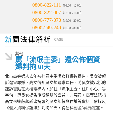
0800-822-111
（08:00 - 12:00）
0800-822-007
（12:00 - 16:00）
0800-777-878
（16:00 - 20:00）
0800-249-249
（20:00 - 00:00）
其他
罵「流氓主委」還公佈個資
婦判拘30天
北市高姓婦人去年被社區主委吳女打傷後提告，吳女被起
訴傷害罪嫌，高女得知吳女想尋求連任，將吳女被起訴的
起訴書貼在大樓電梯內，加註「流氓主委、住戶小心」等
字句，遭吳女提告後辯稱基於公益、非惡意。高等法院指
高女未遮蔽起訴書揭露的吳女年籍與住址等資料，依違反
《個人資料保護法》判拘30天，得易科罰金3萬元定讞。