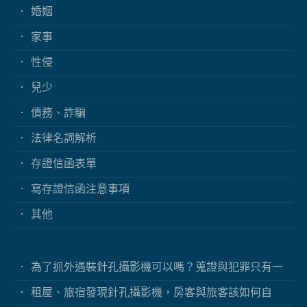
婚姻
家事
性侵
兒少
債務、詐騙
法律名詞解析
存證信函表單
寫存證信函注意事項
其他
為了抓外遇裝針孔攝影機可以嗎？蒐證與犯罪只有一
線之隔
租屋、旅宿發現針孔攝影機，房客與旅客該如何自