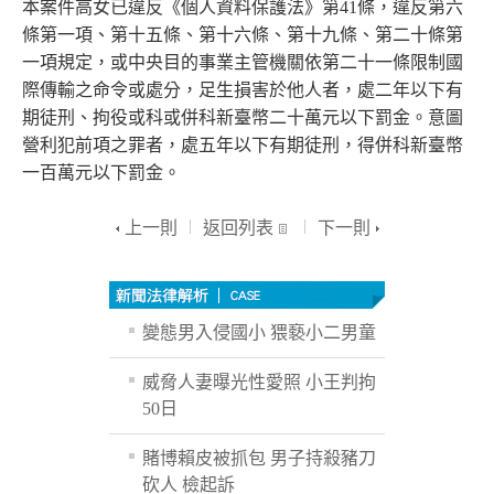
本案件高女已違反《個人資料保護法》第41條，違反第六
條第一項、第十五條、第十六條、第十九條、第二十條第
一項規定，或中央目的事業主管機關依第二十一條限制國
際傳輸之命令或處分，足生損害於他人者，處二年以下有
期徒刑、拘役或科或併科新臺幣二十萬元以下罰金。意圖
營利犯前項之罪者，處五年以下有期徒刑，得併科新臺幣
一百萬元以下罰金。
上一則
返回列表
下一則
變態男入侵國小 猥褻小二男童
威脅人妻曝光性愛照 小王判拘
50日
賭博賴皮被抓包 男子持殺豬刀
砍人 檢起訴