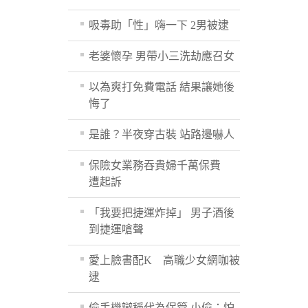
吸毒助「性」嗨一下 2男被逮
老婆懷孕 男帶小三洗劫應召女
以為爽打免費電話 結果讓她後
悔了
是誰？半夜穿古裝 站路邊嚇人
保險女業務吞貴婦千萬保費
遭起訴
「我要把捷運炸掉」 男子酒後
到捷運嗆聲
愛上臉書配K 高職少女網咖被
逮
偷手機辯稱代為保管 小偷：怕