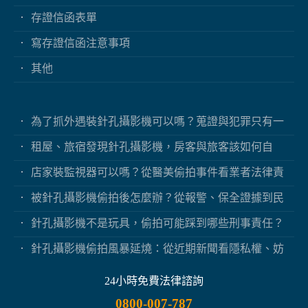
存證信函表單
寫存證信函注意事項
其他
為了抓外遇裝針孔攝影機可以嗎？蒐證與犯罪只有一
線之隔
租屋、旅宿發現針孔攝影機，房客與旅客該如何自
保？
店家裝監視器可以嗎？從醫美偷拍事件看業者法律責
任
被針孔攝影機偷拍後怎麼辦？從報警、保全證據到民
事求償
針孔攝影機不是玩具，偷拍可能踩到哪些刑事責任？
針孔攝影機偷拍風暴延燒：從近期新聞看隱私權、妨
害秘密與被害人自保
24小時免費法律諮詢
0800-007-787