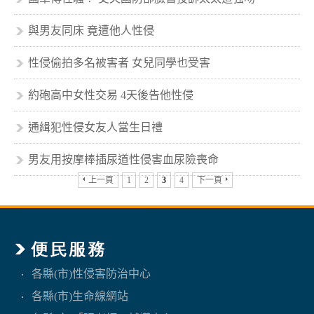
與男友同床 竟遭他人性侵
性侵偷拍多名被害者 女兒同學也受害
約砲高中女性交易 4天後告他性侵
通緝犯性侵女友人當生日禮
男友用按摩棒插尿道性侵害血尿險喪命
上一頁
1
2
3
4
下一頁
各縣(市)性侵害防治中心
各縣(市)生命線網站