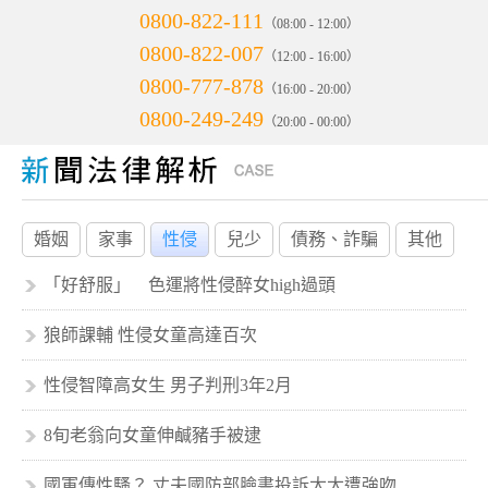
0800-822-111
（08:00 - 12:00）
0800-822-007
（12:00 - 16:00）
0800-777-878
（16:00 - 20:00）
0800-249-249
（20:00 - 00:00）
婚姻
家事
性侵
兒少
債務、詐騙
其他
「好舒服」 色運將性侵醉女high過頭
狼師課輔 性侵女童高達百次
性侵智障高女生 男子判刑3年2月
8旬老翁向女童伸鹹豬手被逮
國軍傳性騷？ 丈夫國防部臉書投訴太太遭強吻