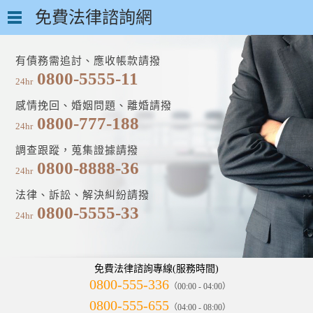
免費法律諮詢網
有債務需追討、應收帳款請撥
0800-5555-11
24hr
感情挽回、婚姻問題、離婚請撥
0800-777-188
24hr
調查跟蹤，蒐集證據請撥
0800-8888-36
24hr
法律、訴訟、解決糾紛請撥
0800-5555-33
24hr
免費法律諮詢專線(服務時間)
0800-555-336
（00:00 - 04:00）
0800-555-655
（04:00 - 08:00）