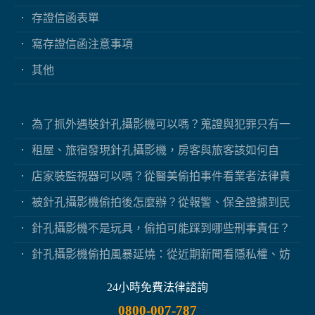
存證信函表單
寫存證信函注意事項
其他
為了抓外遇裝針孔攝影機可以嗎？蒐證與犯罪只有一
線之隔
租屋、旅宿發現針孔攝影機，房客與旅客該如何自
保？
店家裝監視器可以嗎？從醫美偷拍事件看業者法律責
任
被針孔攝影機偷拍後怎麼辦？從報警、保全證據到民
事求償
針孔攝影機不是玩具，偷拍可能踩到哪些刑事責任？
針孔攝影機偷拍風暴延燒：從近期新聞看隱私權、妨
害秘密與被害人自保
24小時免費法律諮詢
0800-007-787