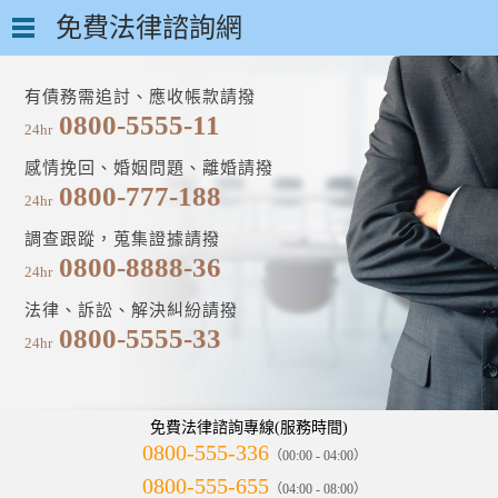
免費法律諮詢網
有債務需追討、應收帳款請撥
0800-5555-11
24hr
感情挽回、婚姻問題、離婚請撥
0800-777-188
24hr
調查跟蹤，蒐集證據請撥
0800-8888-36
24hr
法律、訴訟、解決糾紛請撥
0800-5555-33
24hr
免費法律諮詢專線(服務時間)
0800-555-336
（00:00 - 04:00）
0800-555-655
（04:00 - 08:00）