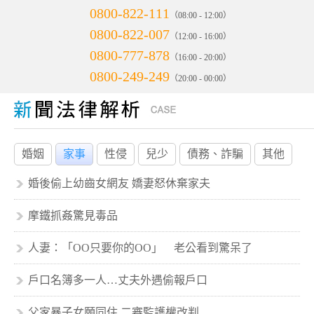
0800-822-111
（08:00 - 12:00）
0800-822-007
（12:00 - 16:00）
0800-777-878
（16:00 - 20:00）
0800-249-249
（20:00 - 00:00）
婚姻
家事
性侵
兒少
債務、詐騙
其他
婚後偷上幼齒女網友 嬌妻怒休棄家夫
摩鐵抓姦驚見毒品
人妻：「OO只要你的OO」 老公看到驚呆了
戶口名簿多一人…丈夫外遇偷報戶口
父家暴子女願同住 二審監護權改判