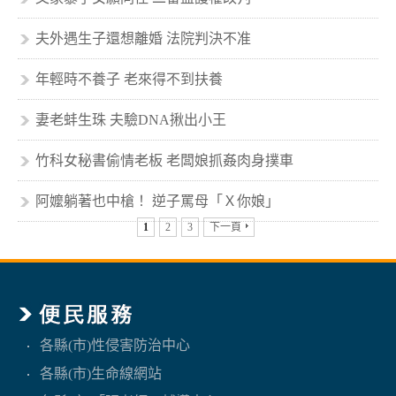
夫外遇生子還想離婚 法院判決不准
年輕時不養子 老來得不到扶養
妻老蚌生珠 夫驗DNA揪出小王
竹科女秘書偷情老板 老闆娘抓姦肉身撲車
阿嬤躺著也中槍！ 逆子罵母「Ｘ你娘」
1
2
3
下一頁
各縣(市)性侵害防治中心
各縣(市)生命線網站