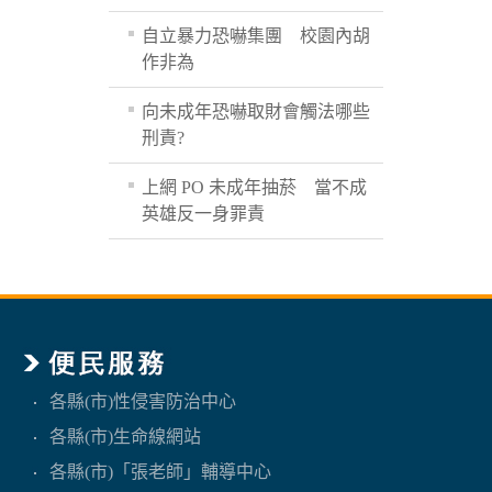
自立暴力恐嚇集團 校園內胡
作非為
向未成年恐嚇取財會觸法哪些
刑責?
上網 PO 未成年抽菸 當不成
英雄反一身罪責
各縣(市)性侵害防治中心
各縣(市)生命線網站
各縣(市)「張老師」輔導中心