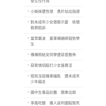
發生性行為
小姊妹遭性侵 勇於站出指證
對未成年少女猥褻示愛 依猥
褻罪起訴
當眾霸凌 童軍繩綑綁弱勢學
生
傳裸照給女同學遭惡意散佈
惡質情侶毆打少女逼賣淫
逛街沒拔機車鑰匙 遭未成年
少年竊走
國中生毒品壯膽 開車出遊
爭風吃醋 撂人談判圍毆致死