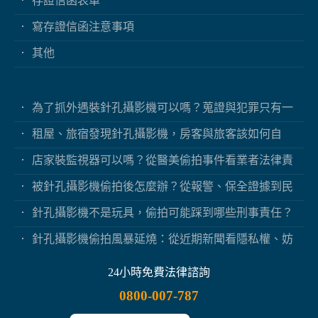
存證信函表單
寫存證信函注意事項
其他
為了抓外遇裝針孔攝影機可以嗎？蒐證與犯罪只有一
線之隔
租屋、旅宿發現針孔攝影機，房客與旅客該如何自
保？
店家裝監視器可以嗎？從醫美偷拍事件看業者法律責
任
被針孔攝影機偷拍後怎麼辦？從報警、保全證據到民
事求償
針孔攝影機不是玩具，偷拍可能踩到哪些刑事責任？
針孔攝影機偷拍風暴延燒：從近期新聞看隱私權、妨
害秘密與被害人自保
24小時免費法律諮詢
0800-007-787