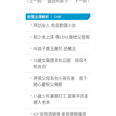
上一則
返回列表
下一則
拜訪友人 色翁欺國小女
和少女上床 傳LINE被她父發現
叫孩子賣玉蘭花 恐觸法
10歲女童遭丟包公園 保母不
知去向
誇張父母丟包小孩在家 南下
開心慶祝父親節
15歲少年暑期打工 當車手詐走
婦人老本
4少女陪酒被捕 家長傻眼痛哭