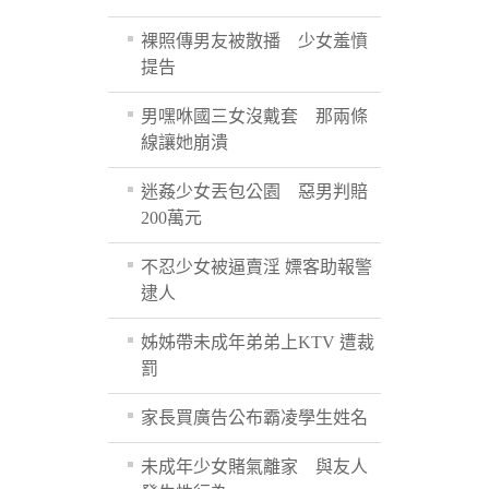
裸照傳男友被散播 少女羞憤
提告
男嘿咻國三女沒戴套 那兩條
線讓她崩潰
迷姦少女丟包公園 惡男判賠
200萬元
不忍少女被逼賣淫 嫖客助報警
逮人
姊姊帶未成年弟弟上KTV 遭裁
罰
家長買廣告公布霸凌學生姓名
未成年少女賭氣離家 與友人