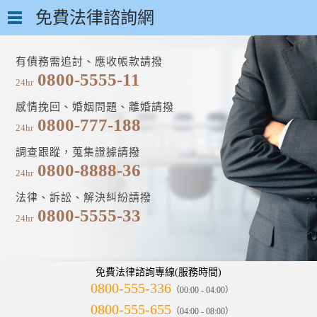
免費法律諮詢網
有債務需追討、應收帳款請撥
0800-5555-11
24hr
感情挽回、婚姻問題、離婚請撥
0800-777-188
24hr
調查跟蹤，蒐集證據請撥
0800-8888-36
24hr
法律、訴訟、解決糾紛請撥
0800-5555-33
24hr
免費法律諮詢專線(服務時間)
0800-555-336
（00:00 - 04:00）
0800-555-655
（04:00 - 08:00）