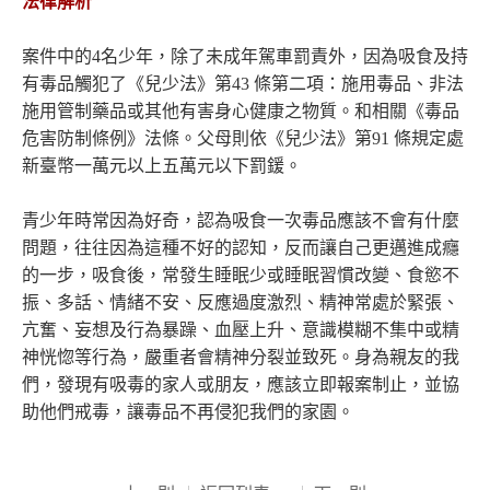
法律解析
案件中的4名少年，除了未成年駕車罰責外，因為吸食及持
有毒品觸犯了《兒少法》第43 條第二項：施用毒品、非法
施用管制藥品或其他有害身心健康之物質。和相關《毒品
危害防制條例》法條。父母則依《兒少法》第91 條規定處
新臺幣一萬元以上五萬元以下罰鍰。
青少年時常因為好奇，認為吸食一次毒品應該不會有什麼
問題，往往因為這種不好的認知，反而讓自己更邁進成癮
的一步，吸食後，常發生睡眠少或睡眠習慣改變、食慾不
振、多話、情緒不安、反應過度激烈、精神常處於緊張、
亢奮、妄想及行為暴躁、血壓上升、意識模糊不集中或精
神恍惚等行為，嚴重者會精神分裂並致死。身為親友的我
們，發現有吸毒的家人或朋友，應該立即報案制止，並協
助他們戒毒，讓毒品不再侵犯我們的家園。