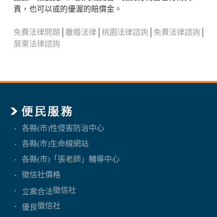
責，也可以或的優渥的賠償金。
免費法律問題
│
離婚法律
│
桃園法律諮詢
│
免費法律諮詢
│
屏東法律諮詢
各縣(市)性侵害防治中心
各縣(市)生命線網站
各縣(市)「張老師」輔導中心
徵信社價格
徵信社
立案合法
徵信社
優良