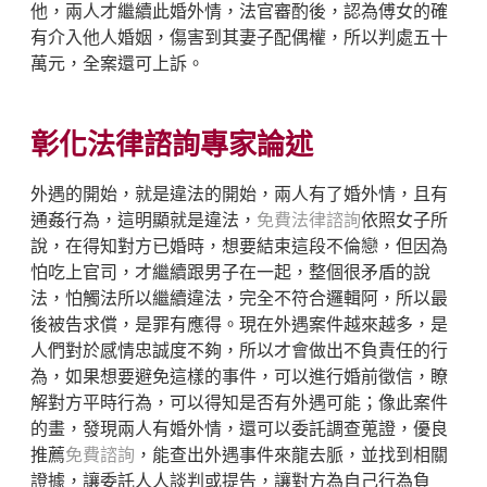
他，兩人才繼續此婚外情，法官審酌後，認為傅女的確
有介入他人婚姻，傷害到其妻子配偶權，所以判處五十
萬元，全案還可上訴。
彰化法律諮詢專家論述
外遇的開始，就是違法的開始，兩人有了婚外情，且有
通姦行為，這明顯就是違法，
免費法律諮詢
依照女子所
說，在得知對方已婚時，想要結束這段不倫戀，但因為
怕吃上官司，才繼續跟男子在一起，整個很矛盾的說
法，怕觸法所以繼續違法，完全不符合邏輯阿，所以最
後被告求償，是罪有應得。現在外遇案件越來越多，是
人們對於感情忠誠度不夠，所以才會做出不負責任的行
為，如果想要避免這樣的事件，可以進行婚前徵信，瞭
解對方平時行為，可以得知是否有外遇可能；像此案件
的畫，發現兩人有婚外情，還可以委託調查蒐證，優良
推薦
免費諮詢
，能查出外遇事件來龍去脈，並找到相關
證據，讓委託人人談判或提告，讓對方為自己行為負