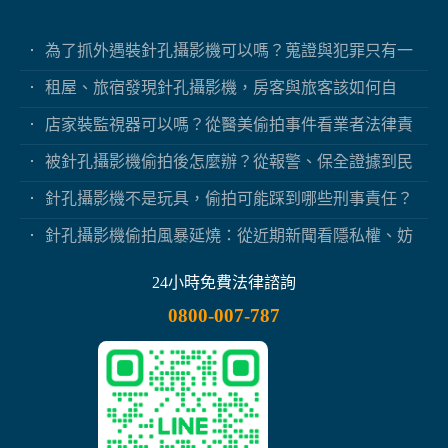
為了抓外遇裝針孔攝影機可以嗎？蒐證與犯罪只有一
線之隔
租屋、旅宿發現針孔攝影機，房客與旅客該如何自
保？
店家裝監視器可以嗎？從醫美偷拍事件看業者法律責
任
被針孔攝影機偷拍後怎麼辦？從報警、保全證據到民
事求償
針孔攝影機不是玩具，偷拍可能踩到哪些刑事責任？
針孔攝影機偷拍風暴延燒：從近期新聞看隱私權、妨
害秘密與被害人自保
24小時免費法律諮詢
0800-007-787