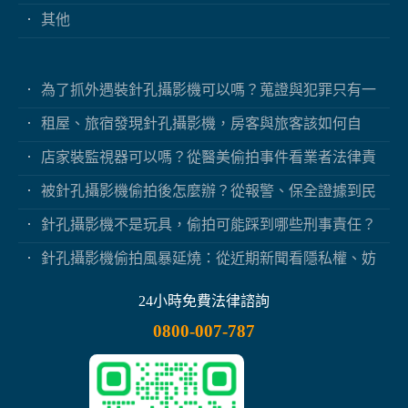
其他
為了抓外遇裝針孔攝影機可以嗎？蒐證與犯罪只有一
線之隔
租屋、旅宿發現針孔攝影機，房客與旅客該如何自
保？
店家裝監視器可以嗎？從醫美偷拍事件看業者法律責
任
被針孔攝影機偷拍後怎麼辦？從報警、保全證據到民
事求償
針孔攝影機不是玩具，偷拍可能踩到哪些刑事責任？
針孔攝影機偷拍風暴延燒：從近期新聞看隱私權、妨
害秘密與被害人自保
24小時免費法律諮詢
0800-007-787