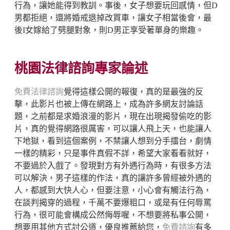
行為，讓她能得到教訓。事後，女子想要玩回感情，但D
男都拒絕，還將婚戒退掉改買車，讓女子相當後會，最
後I女嫁給了劈腿對象，則D男正享受著單身的樂趣。
桃園法律諮詢專家論述
免費法律諮詢
覺得這樣公開的報復，真的是最強的反
擊，此影片也被上傳在網路上，成為許多網友討論話
題，之前都是求婚浪漫的影片，現在出現揭發偷吃的影
片，真的覺得網路很厲害，可以讓人飛上天，也能讓人
下地獄，看到這個案例，不禁讓人想到分手擂台，劇情
一樣的精彩，只是事件真假不詳，希望大家看看就好，
不要過於入戲了。發現對方有外遇行為時，有很多方法
可以解決，男子這樣的作法，真的讓許多曾經被外遇的
人，都感到大快人心，但要注意，小心會有觸法行為，
在談判揭穿的過程，千萬不要爆粗口，或是有任何辱罵
行為，很可能會構成公然侮辱喔，不想要將私事公開，
想要用其他方式討公道，優良推薦給您，
免費諮詢
有多