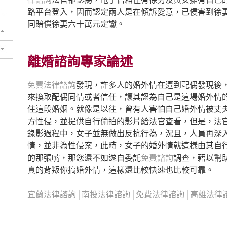
路平台登入，因而認定兩人是在傾訴愛意，已侵害到徐
同賠償徐妻六十萬元定讞。
離婚諮詢專家論述
免費法律諮詢
發現，許多人的婚外情在遭到配偶發現後
來換取配偶同情或者信任，讓其認為自己是這場婚外情
住這段婚姻。就像是以往，曾有人害怕自己婚外情被丈
方性侵，並提供自行偷拍的影片給法官查看，但是，法
錄影過程中，女子並無做出反抗行為，況且，人員再深
情，並非為性侵案，此時，女子的婚外情就這樣由其自
的那張嘴，那您還不如遂自委託
免費諮詢
調查，藉以幫
真的背叛你搞婚外情，這樣還比較快速也比較可靠。
宜蘭法律諮詢
│
南投法律諮詢
│
免費法律諮詢
│
高雄法律