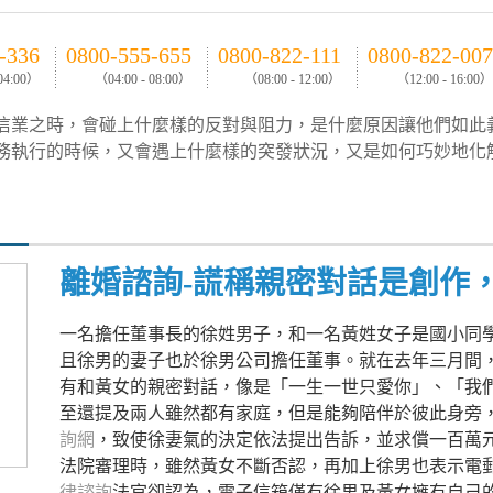
-336
0800-555-655
0800-822-111
0800-822-007
 04:00）
（04:00 - 08:00）
（08:00 - 12:00）
（12:00 - 16:00）
信業之時，會碰上什麼樣的反對與阻力，是什麼原因讓他們如此
務執行的時候，又會遇上什麼樣的突發狀況，又是如何巧妙地化
離婚諮詢-謊稱親密對話是創作
一名擔任董事長的徐姓男子，和一名黃姓女子是國小同
且徐男的妻子也於徐男公司擔任董事。就在去年三月間
有和黃女的親密對話，像是「一生一世只愛你」、「我
至還提及兩人雖然都有家庭，但是能夠陪伴於彼此身旁
詢網
，致使徐妻氣的決定依法提出告訴，並求償一百萬
法院審理時，雖然黃女不斷否認，再加上徐男也表示電
律諮詢
法官卻認為，電子信箱僅有徐男及黃女擁有自己