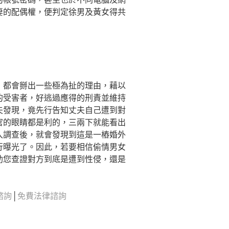
妻的配偶權，便判定徐男及黃女得共
，都會掰出一些極為扯的理由，藉以
的受害者，好逃過應得的刑責並維持
夫發現，竟先行告知丈夫自己遭到對
官的眼睛都是利的，三兩下就能看出
入調查後，就會發現到這是一樁婚外
行曝光了。因此，若要相信偷情男女
助您查證對方到底是遭到性侵，還是
諮詢
│
免費法律諮詢