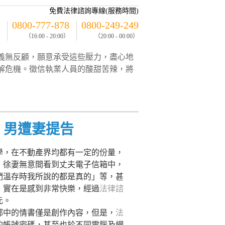
免費法律諮詢專線(服務時間)
0800-777-878
0800-249-249
（16:00 - 20:00）
（20:00 - 00:00）
義無反顧，願意承受這些壓力，盡心地
解危機。徵信執業人員的酸甜苦辣，將
，男遭妻提告
學，在不動產界均都有一定的份量，
，徐妻無意間看到丈夫電子信箱中，
們溫存時我所說的都是真的」等，甚
，實在是感到非常快樂，經過
法律諮
元。
郵中的情書僅是創作內容，但是，
法
的帳號密碼，甚至也於不同電腦及網