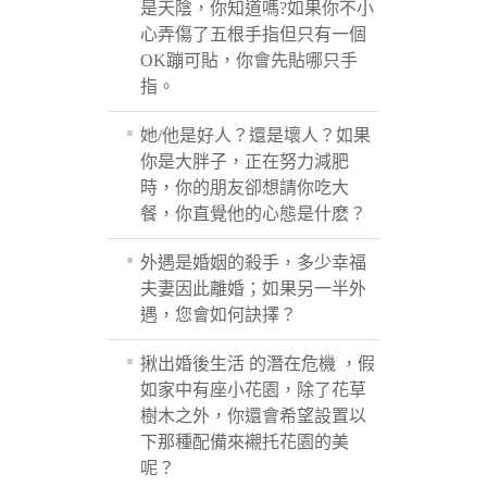
是天陰，你知道嗎?如果你不小
心弄傷了五根手指但只有一個
OK蹦可貼，你會先貼哪只手
指。
她/他是好人？還是壞人？如果
你是大胖子，正在努力減肥
時，你的朋友卻想請你吃大
餐，你直覺他的心態是什麽？
外遇是婚姻的殺手，多少幸福
夫妻因此離婚；如果另一半外
遇，您會如何訣擇？
揪出婚後生活 的潛在危機 ，假
如家中有座小花園，除了花草
樹木之外，你還會希望設置以
下那種配備來襯托花園的美
呢？