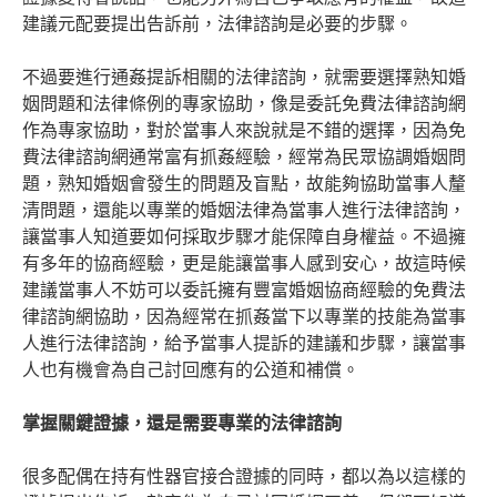
建議元配要提出告訴前，法律諮詢是必要的步驟。
不過要進行通姦提訴相關的法律諮詢，就需要選擇熟知婚
姻問題和法律條例的專家協助，像是委託免費法律諮詢網
作為專家協助，對於當事人來說就是不錯的選擇，因為免
費法律諮詢網通常富有抓姦經驗，經常為民眾協調婚姻問
題，熟知婚姻會發生的問題及盲點，故能夠協助當事人釐
清問題，還能以專業的婚姻法律為當事人進行法律諮詢，
讓當事人知道要如何採取步驟才能保障自身權益。不過擁
有多年的協商經驗，更是能讓當事人感到安心，故這時候
建議當事人不妨可以委託擁有豐富婚姻協商經驗的免費法
律諮詢網協助，因為經常在抓姦當下以專業的技能為當事
人進行法律諮詢，給予當事人提訴的建議和步驟，讓當事
人也有機會為自己討回應有的公道和補償。
掌握關鍵證據，還是需要專業的法律諮詢
很多配偶在持有性器官接合證據的同時，都以為以這樣的