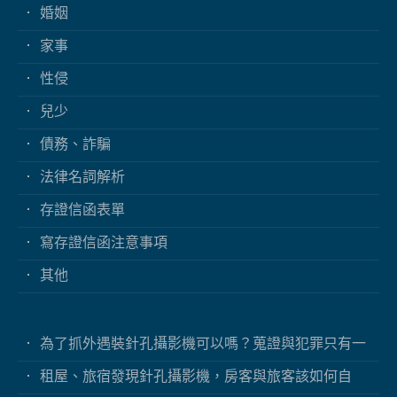
婚姻
家事
性侵
兒少
債務、詐騙
法律名詞解析
存證信函表單
寫存證信函注意事項
其他
為了抓外遇裝針孔攝影機可以嗎？蒐證與犯罪只有一
線之隔
租屋、旅宿發現針孔攝影機，房客與旅客該如何自