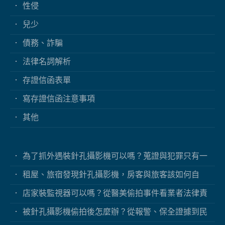
性侵
兒少
債務、詐騙
法律名詞解析
存證信函表單
寫存證信函注意事項
其他
為了抓外遇裝針孔攝影機可以嗎？蒐證與犯罪只有一
線之隔
租屋、旅宿發現針孔攝影機，房客與旅客該如何自
保？
店家裝監視器可以嗎？從醫美偷拍事件看業者法律責
任
被針孔攝影機偷拍後怎麼辦？從報警、保全證據到民
事求償