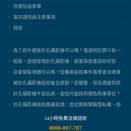
存證信函表單
寫存證信函注意事項
其他
為了抓外遇裝針孔攝影機可以嗎？蒐證與犯罪只有一
線之隔
租屋、旅宿發現針孔攝影機，房客與旅客該如何自
保？
店家裝監視器可以嗎？從醫美偷拍事件看業者法律責
任
被針孔攝影機偷拍後怎麼辦？從報警、保全證據到民
事求償
針孔攝影機不是玩具，偷拍可能踩到哪些刑事責任？
針孔攝影機偷拍風暴延燒：從近期新聞看隱私權、妨
害秘密與被害人自保
24小時免費法律諮詢
0800-007-787