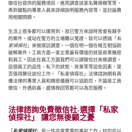
徵信社提供的服務項目，進而調查該家名聲規模等等，
再到據點向專業人員來詳細說明服務內容等，並討論費
用相關問題。
生活上很多都可以運用到，就已警方來說時常會有棘手
的案件，或站在警方的立場難以蒐證，就可以透過「
私
家偵探社
」來做探訪調查，一個在明一個在暗互相協助
破解案件。工商方面一家企業最有價值的就是商業機密
和員工。因此在員工方面我們可以請徵信社來做調查，
這個員工的品性、私下的狀態、背景等等這些因素，是
否值得勝任該份工作。「私家偵探社」法律諮詢網有具
備法律的專業人員和精密儀器可以協助您，不論是工商
徵信、外遇抓姦、感情挽回等都可以為您服務。
法律諮詢免費徵信社-選擇「私家
偵探社」 讓您無後顧之憂
「
私家偵探社
」是一件非常重要的事前工作，好的可以