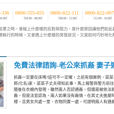
-336
0800-555-655
0800-822-111
0800-822-007
 04:00）
（04:00 - 08:00）
（08:00 - 12:00）
（12:00 - 16:00）
信業之時，會碰上什麼樣的反對與阻力，是什麼原因讓他們如此
務執行的時候，又會遇上什麼樣的突發狀況，又是如何巧妙地化
免費法律諮詢-老公來抓姦 妻子
抓姦一定要在床嗎?這可不一定喔，之前有個案例，菜菜
郎(化名)家，菜菜子丈夫得知此事，馬上報警與警方前
隨後在衣櫥內發現，雖然兩人否認通姦，但還是被依法
姦，但是法官認為，兩人如果沒有姦情，在其丈夫進屋
裡，且男女共處一室，衣物同置一處，可證明兩人有通