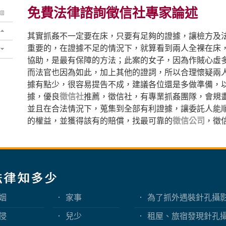
免費法律諮詢徵信社專家論述
其實抓姦不一定要在床，只要有足夠的證據，讓檢方及
重要的，在證據不足的情況下，就算看到兩人全裸在床
協助，是最有保障的方法；此案的女子，因為作賊心虛
而法官也因為如此，加上其他的證詞，所以合理懷疑兩
據有點少，很容易提告不成，建議各位還是多做準備，
據，優良
徵信社
推薦，徵信社，有專業抓姦團隊，會規
並且在合法情況下，蒐集到全部有利證據，讓委託人能
的權益，並獲得該有的賠償，找最可靠的
徵信公司
，徵
姻
家事
為了抓外遇裝針孔攝
嗎？蒐證與犯罪只有
侵
兒少
租屋、旅宿發現針孔