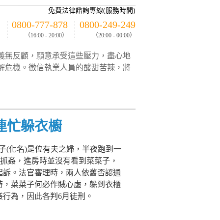
免費法律諮詢專線(服務時間)
0800-777-878
0800-249-249
（16:00 - 20:00）
（20:00 - 00:00）
義無反顧，願意承受這些壓力，盡心地
解危機。徵信執業人員的酸甜苦辣，將
連忙躲衣櫥
子(化名)是位有夫之婦，半夜跑到一
往抓姦，進房時並沒有看到菜菜子，
起訴。法官審理時，兩人依舊否認通
時，菜菜子何必作賊心虛，躲到衣櫃
姦行為，因此各判6月徒刑。