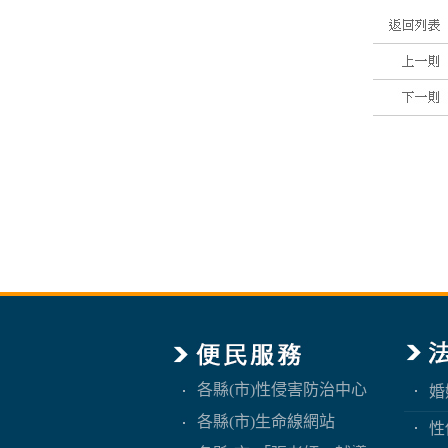
各縣(市)性侵害防治中心
婚
各縣(市)生命線網站
性