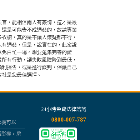
法官，能相信兩人有姦情，這才是最
，還是可能告不成通姦的，故請專業
多衣櫥，真的是不讓人懷疑都不行，
人有通姦，但是，說實在的，此案證
以免白忙一場。想要蒐集完善的證
畫所有行動，讓失敗風險降到最低，
順利提告，或是進行談判，保護自己
信社是您最佳選擇。
24小時免費法律諮詢
0800-007-787
影機可以
一線之隔
攝影機，房