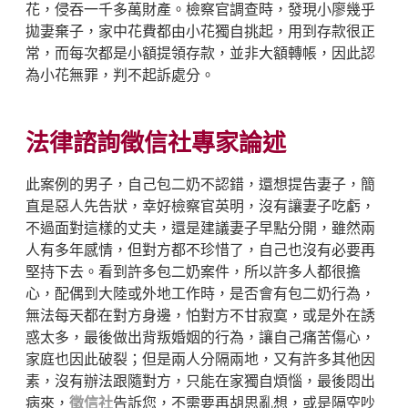
花，侵吞一千多萬財產。檢察官調查時，發現小廖幾乎
拋妻棄子，家中花費都由小花獨自挑起，用到存款很正
常，而每次都是小額提領存款，並非大額轉帳，因此認
為小花無罪，判不起訴處分。
法律諮詢徵信社專家論述
此案例的男子，自己包二奶不認錯，還想提告妻子，簡
直是惡人先告狀，幸好檢察官英明，沒有讓妻子吃虧，
不過面對這樣的丈夫，還是建議妻子早點分開，雖然兩
人有多年感情，但對方都不珍惜了，自己也沒有必要再
堅持下去。看到許多包二奶案件，所以許多人都很擔
心，配偶到大陸或外地工作時，是否會有包二奶行為，
無法每天都在對方身邊，怕對方不甘寂寞，或是外在誘
惑太多，最後做出背叛婚姻的行為，讓自己痛苦傷心，
家庭也因此破裂；但是兩人分隔兩地，又有許多其他因
素，沒有辦法跟隨對方，只能在家獨自煩惱，最後悶出
病來，
徵信社
告訴您，不需要再胡思亂想，或是隔空吵