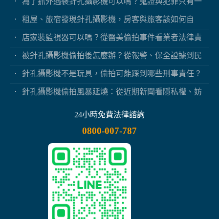
為了抓外遇裝針孔攝影機可以嗎？蒐證與犯罪只有一
線之隔
租屋、旅宿發現針孔攝影機，房客與旅客該如何自
保？
店家裝監視器可以嗎？從醫美偷拍事件看業者法律責
任
被針孔攝影機偷拍後怎麼辦？從報警、保全證據到民
事求償
針孔攝影機不是玩具，偷拍可能踩到哪些刑事責任？
針孔攝影機偷拍風暴延燒：從近期新聞看隱私權、妨
害秘密與被害人自保
24小時免費法律諮詢
0800-007-787