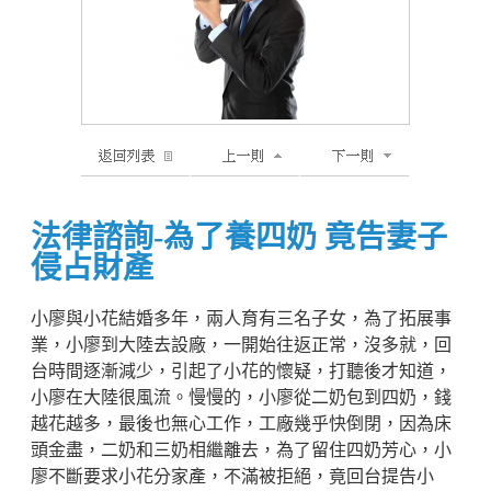
法律諮詢-為了養四奶 竟告妻子
侵占財產
小廖與小花結婚多年，兩人育有三名子女，為了拓展事
業，小廖到大陸去設廠，一開始往返正常，沒多就，回
台時間逐漸減少，引起了小花的懷疑，打聽後才知道，
小廖在大陸很風流。慢慢的，小廖從二奶包到四奶，錢
越花越多，最後也無心工作，工廠幾乎快倒閉，因為床
頭金盡，二奶和三奶相繼離去，為了留住四奶芳心，小
廖不斷要求小花分家產，不滿被拒絕，竟回台提告小