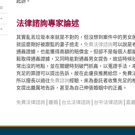
起訴。
法律諮詢專家論述
其實亂丟垃圾本來就是不對的，但沒想到案件中的男女
就這麼剛好被跟監的妻子撿走，
免費法律諮詢
可以說是
通姦證據，也能獲得高額的賠償金，但卻不是每個人都
鬆取得通姦證據，又同時能對通姦男女提告，故這時候
常出沒的地點，並在關鍵時刻破門抓姦，以蒐證手法，
充足的罪證可以提出告訴，故在此優良推薦給您，免費
所以擅長以過往
免費諮詢
經驗，來為委託者收集充足的
女提出嚴厲地告訴，甚至為自己伸張婚姻中的正義。
免費法律諮詢
│
離婚
│
台北法律諮詢
│
台中法律諮詢
│
嘉