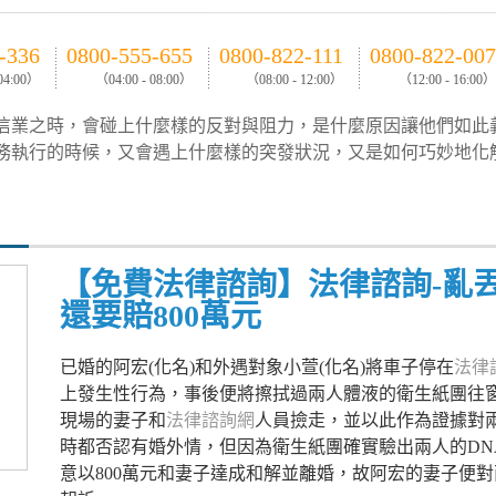
-336
0800-555-655
0800-822-111
0800-822-007
 04:00）
（04:00 - 08:00）
（08:00 - 12:00）
（12:00 - 16:00）
信業之時，會碰上什麼樣的反對與阻力，是什麼原因讓他們如此
務執行的時候，又會遇上什麼樣的突發狀況，又是如何巧妙地化
【免費法律諮詢】法律諮詢-亂
還要賠800萬元
已婚的阿宏(化名)和外遇對象小萱(化名)將車子停在
法律
上發生性行為，事後便將擦拭過兩人體液的衛生紙團往
現場的妻子和
法律諮詢網
人員撿走，並以此作為證據對
時都否認有婚外情，但因為衛生紙團確實驗出兩人的DN
意以800萬元和妻子達成和解並離婚，故阿宏的妻子便