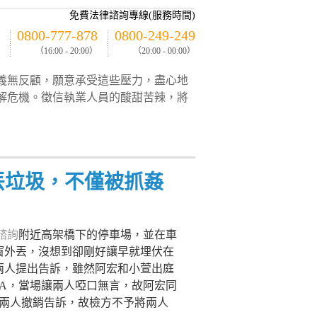
免費法律諮詢專線(服務時間)
0800-777-878
0800-249-249
（16:00 - 20:00）
（20:00 - 00:00）
義無反顧，願意承受這些壓力，盡心地
解危機。徵信執業人員的酸甜苦辣，將
丟垃圾，不僅被抓姦
諮詢
附近高架橋下的停車場，並在車
窗外丟，沒想到卻剛好讓早就埋伏在
兩人提出告訴，雖然阿宏和小萱出庭
A，當場讓兩人啞口無言，故阿宏同
對兩人撤銷告訴，故檢方不予將兩人