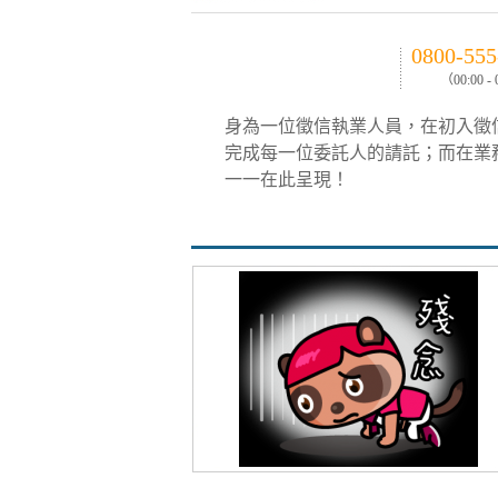
0800-555
（00:00 -
身為一位徵信執業人員，在初入徵
完成每一位委託人的請託；而在業
一一在此呈現！