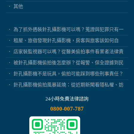
其他
為了抓外遇裝針孔攝影機可以嗎？蒐證與犯罪只有一
線之隔
租屋、旅宿發現針孔攝影機，房客與旅客該如何自
保？
店家裝監視器可以嗎？從醫美偷拍事件看業者法律責
任
被針孔攝影機偷拍後怎麼辦？從報警、保全證據到民
事求償
針孔攝影機不是玩具，偷拍可能踩到哪些刑事責任？
針孔攝影機偷拍風暴延燒：從近期新聞看隱私權、妨
害秘密與被害人自保
24小時免費法律諮詢
0800-007-787