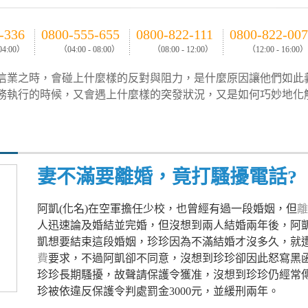
-336
0800-555-655
0800-822-111
0800-822-007
 04:00）
（04:00 - 08:00）
（08:00 - 12:00）
（12:00 - 16:00）
信業之時，會碰上什麼樣的反對與阻力，是什麼原因讓他們如此
務執行的時候，又會遇上什麼樣的突發狀況，又是如何巧妙地化
妻不滿要離婚，竟打騷擾電話?
阿凱(化名)在空軍擔任少校，也曾經有過一段婚姻，但
離
人迅速論及婚結並完婚，但沒想到兩人結婚兩年後，阿
凱想要結束這段婚姻，珍珍因為不滿結婚才沒多久，就
費
要求，不過阿凱卻不同意，沒想到珍珍卻因此怒寫黑
珍珍長期騷擾，故聲請保護令獲准，沒想到珍珍仍經常
珍被依違反保護令判處罰金3000元，並緩刑兩年。