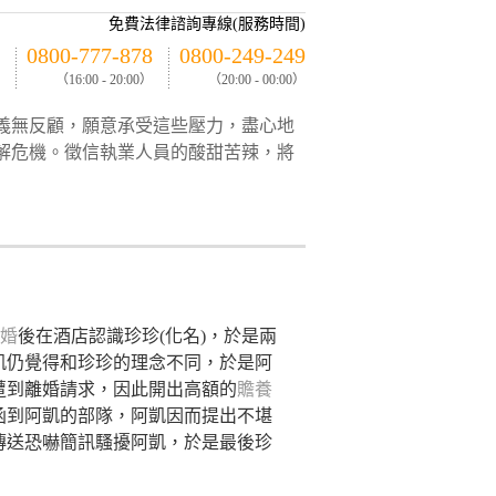
免費法律諮詢專線(服務時間)
0800-777-878
0800-249-249
（16:00 - 20:00）
（20:00 - 00:00）
義無反顧，願意承受這些壓力，盡心地
解危機。徵信執業人員的酸甜苦辣，將
婚
後在酒店認識珍珍(化名)，於是兩
凱仍覺得和珍珍的理念不同，於是阿
遭到離婚請求，因此開出高額的
贍養
函到阿凱的部隊，阿凱因而提出不堪
傳送恐嚇簡訊騷擾阿凱，於是最後珍