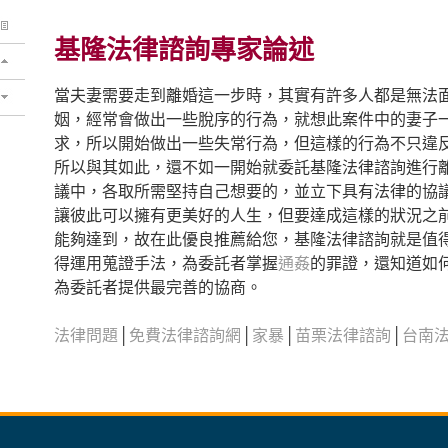
基隆法律諮詢專家論述
當夫妻需要走到離婚這一步時，其實有許多人都是無法
姻，經常會做出一些脫序的行為，就想此案件中的妻子
求，所以開始做出一些失常行為，但這樣的行為不只違
所以與其如此，還不如一開始就委託基隆法律諮詢進行
議中，各取所需堅持自己想要的，並立下具有法律的協
讓彼此可以擁有更美好的人生，但要達成這樣的狀況之
能夠達到，故在此優良推薦給您，基隆法律諮詢就是值
得運用蒐證手法，為委託者掌握
通姦
的罪證，還知道如
為委託者提供最完善的協商。
法律問題
│
免費法律諮詢網
│
家暴
│
苗栗法律諮詢
│
台南