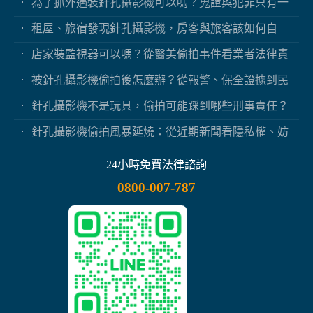
為了抓外遇裝針孔攝影機可以嗎？蒐證與犯罪只有一
線之隔
租屋、旅宿發現針孔攝影機，房客與旅客該如何自
保？
店家裝監視器可以嗎？從醫美偷拍事件看業者法律責
任
被針孔攝影機偷拍後怎麼辦？從報警、保全證據到民
事求償
針孔攝影機不是玩具，偷拍可能踩到哪些刑事責任？
針孔攝影機偷拍風暴延燒：從近期新聞看隱私權、妨
害秘密與被害人自保
24小時免費法律諮詢
0800-007-787