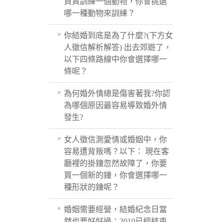
負責訓練一個動物，你會挑選
哪一種動物來訓練？
你結婚到底是為了什麼?(下方女
人徵信解析解答) 出去郊遊了，
以下四條路線中你會選擇哪一
條呢？
為何婚外情總是傷害著我?你認
為哪個原因最容易導致婚外情
發生?
女人徵信測愛情或婚姻中，你
容易遭背叛嗎？以下： 現在客
廳裡的掛鐘忽然故障了，你要
買一個新的鐘，你會選擇哪一
種形狀的鐘呢？
婚姻需要經營，結婚紀念日當
然也要好好過；2010已經結束