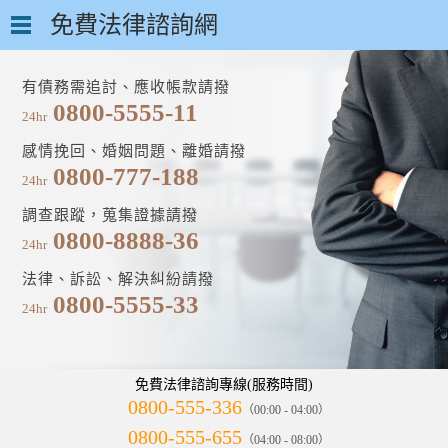
免費法律諮詢網
有債務需追討、應收帳款請撥
0800-5555-11
24hr
感情挽回、婚姻問題、離婚請撥
0800-777-188
24hr
調查跟蹤，蒐集證據請撥
0800-8888-36
24hr
法律、訴訟、解決糾紛請撥
0800-5555-33
24hr
免費法律諮詢專線(服務時間)
0800-555-336
（00:00 - 04:00）
0800-555-655
（04:00 - 08:00）