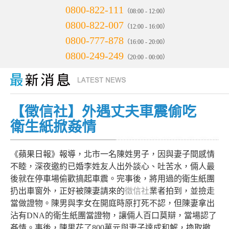
0800-822-111
（08:00 - 12:00）
0800-822-007
（12:00 - 16:00）
0800-777-878
（16:00 - 20:00）
0800-249-249
（20:00 - 00:00）
【徵信社】外遇丈夫車震偷吃
衛生紙掀姦情
《蘋果日報》報導，北市一名陳姓男子，因與妻子間感情
不睦，深夜邀約已婚李姓友人出外談心、吐苦水，倆人最
後就在停車場偷歡搞起車震。完事後，將用過的衛生紙團
扔出車窗外，正好被陳妻請來的
徵信社
業者拍到，並撿走
當做證物。陳男與李女在開庭時原打死不認，但陳妻拿出
沾有DNA的衛生紙團當證物，讓倆人百口莫辯，當場認了
姦情。事後，陳男花了800萬元與妻子達成和解，換取撤