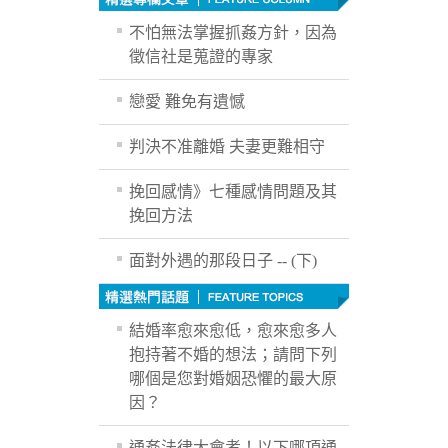
不怕無法掌握抓姦方針，因為
徵信社是蒐證的專家
戀愛 難免有遺憾
判決不准離婚 夫妻更難相守
挽回感情》七種感情問題及其
挽回方法
面對外遇的那段日子 -- (下)
結婚率愈來愈低，愈來愈多人
抱持著不婚的想法；請問下列
哪個是您對婚姻恐懼的最大原
因？
通姦法律大會考！以下哪項通