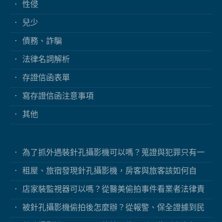
性侵
兒少
債務、詐騙
法律名詞解析
存證信函表單
寫存證信函注意事項
其他
為了抓外遇裝針孔攝影機可以嗎？蒐證與犯罪只有一
線之隔
租屋、旅宿發現針孔攝影機，房客與旅客該如何自
保？
店家裝監視器可以嗎？從醫美偷拍事件看業者法律責
任
被針孔攝影機偷拍後怎麼辦？從報警、保全證據到民
事求償