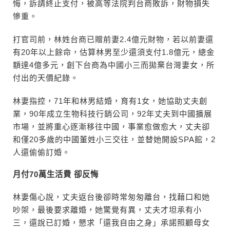
悔，訴請終止支付，被高等法院判台商敗訴，財物損失
慘重。
打官司前，林姓台商已贈前妻2.4億元財物，若以前妻還
有20年以上餘命，估算林男至少還須支付1.8億元，總金
額達4億多元，創下台商為中國小三而拋棄台灣妻女，所
付出的天價紀錄。
林妻指控，71年和林男結婚，育有1女，她協助丈夫創
業，90年成立生物科技行銷公司，92年丈夫到中國擴展
市場，並將重心逐漸移往中國，事業愈做愈大，丈夫卻
和僅20多歲的中國董姓小三交往，並替她開設SPA館，2
人還偷偷訂婚。
月付70萬生活費 卻反悔
林妻傷心說，丈夫返台後卻時常匆匆離台，找藉口和她
吵架，最後要求離婚，她驚覺有異，丈夫才坦承有小
三，還說已訂婚，懇求「還我自由之身」承諾照顧母女