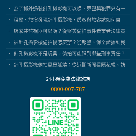
為了抓外遇裝針孔攝影機可以嗎？蒐證與犯罪只有一
線之隔
租屋、旅宿發現針孔攝影機，房客與旅客該如何自
保？
店家裝監視器可以嗎？從醫美偷拍事件看業者法律責
任
被針孔攝影機偷拍後怎麼辦？從報警、保全證據到民
事求償
針孔攝影機不是玩具，偷拍可能踩到哪些刑事責任？
針孔攝影機偷拍風暴延燒：從近期新聞看隱私權、妨
害秘密與被害人自保
24小時免費法律諮詢
0800-007-787