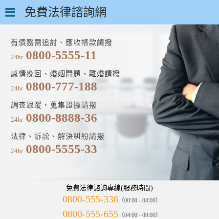
免費法律諮詢網
有債務需追討、應收帳款請撥
0800-5555-11
24hr
感情挽回、婚姻問題、離婚請撥
0800-777-188
24hr
調查跟蹤，蒐集證據請撥
0800-8888-36
24hr
法律、訴訟、解決糾紛請撥
0800-5555-33
24hr
免費法律諮詢專線(服務時間)
0800-555-336
（00:00 - 04:00）
0800-555-655
（04:00 - 08:00）