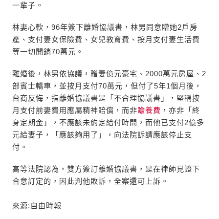
一輩子。
林妻心軟，96年簽下離婚協議書，林男同意贈她2戶房
產、支付妻女保險費、女兒教育費、按月支付妻生活費
等一切開銷70萬元。
離婚後，林男依協議，贈妻億元豪宅、2000萬元房屋、2
部賓士轎車，並按月支付70萬元，但付了5年1個月後，
台商反悔，指離婚協議書是「不合理協議書」，堅稱按
月支付前妻費用應屬精神賠償，而非
贍養費
，亦非「終
身定期金」，不應該未約定給付時間，而他已支付2億多
元給妻子，「應該夠用了」，向法院訴請應該停止支
付。
高等法院認為，雙方簽訂離婚協議書，是在律師見證下
合意訂定的，因此判他敗訴，全案還可上訴。
來源:自由時報