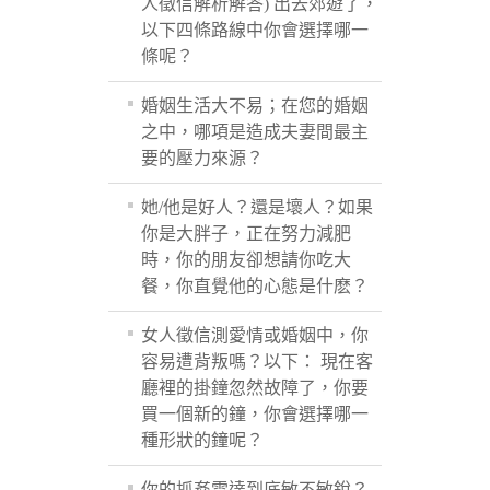
人徵信解析解答) 出去郊遊了，
以下四條路線中你會選擇哪一
條呢？
婚姻生活大不易；在您的婚姻
之中，哪項是造成夫妻間最主
要的壓力來源？
她/他是好人？還是壞人？如果
你是大胖子，正在努力減肥
時，你的朋友卻想請你吃大
餐，你直覺他的心態是什麽？
女人徵信測愛情或婚姻中，你
容易遭背叛嗎？以下： 現在客
廳裡的掛鐘忽然故障了，你要
買一個新的鐘，你會選擇哪一
種形狀的鐘呢？
你的抓姦雷達到底敏不敏銳？