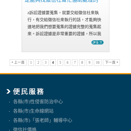
是能夠找徵信社幫忙協助處理的
話，
z訴訟證據要蒐集，就要交給徵信社來執
行，有交給徵信社來執行的話，才能夠快
速地把我們想要蒐集的證據完整的蒐集起
來。訴訟證據是非常重要的證據，所以我
們要是想要把證據完整的蒐集起來，就務
必一定要交給徵信社來進行，只要有交給
徵信社來進行的話，那麼我們才…
上一頁
1
2
3
4
5
6
7
8
9
10
下一頁
各縣(市)性侵害防治中心
各縣(市)生命線網站
各縣(市)「張老師」輔導中心
徵信社價格