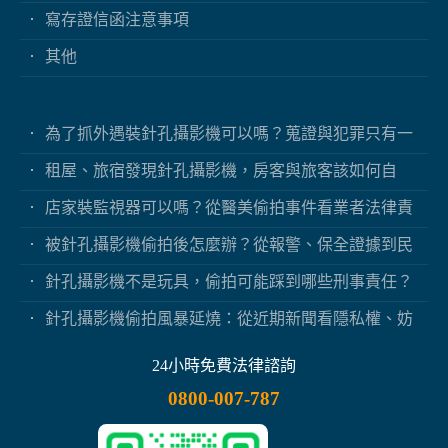
寫存證信函注意事項
其他
為了抓外遇裝針孔攝影機可以嗎？蒐證與犯罪只有一
線之隔
租屋、旅宿發現針孔攝影機，房客與旅客該如何自
保？
店家裝監視器可以嗎？從醫美偷拍事件看業者法律責
任
被針孔攝影機偷拍後怎麼辦？從報警、保全證據到民
事求償
針孔攝影機不是玩具，偷拍可能踩到哪些刑事責任？
針孔攝影機偷拍風暴延燒：從近期新聞看隱私權、妨
害秘密與被害人自保
24小時免費法律諮詢
0800-007-787