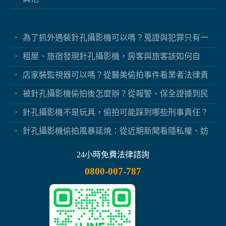
為了抓外遇裝針孔攝影機可以嗎？蒐證與犯罪只有一
線之隔
租屋、旅宿發現針孔攝影機，房客與旅客該如何自
保？
店家裝監視器可以嗎？從醫美偷拍事件看業者法律責
任
被針孔攝影機偷拍後怎麼辦？從報警、保全證據到民
事求償
針孔攝影機不是玩具，偷拍可能踩到哪些刑事責任？
針孔攝影機偷拍風暴延燒：從近期新聞看隱私權、妨
害秘密與被害人自保
24小時免費法律諮詢
0800-007-787