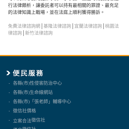
行法律頗析，讓委託者可以持有最相關的罪證、最充足
的法律知識上戰場，並在法庭上順利獲得勝訴。
免費法律諮詢網
│
基隆法律諮詢
│
宜蘭法律諮詢
│
桃園法
律諮詢
│
新竹法律諮詢
各縣(市)性侵害防治中心
各縣(市)生命線網站
各縣(市)「張老師」輔導中心
徵信社價格
徵信社
立案合法