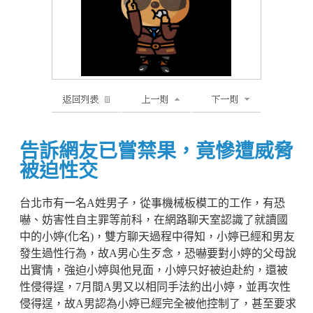
告訴網友已嘗禁果，竟慘遭威脅
被迫性交
台北市有一名A姓男子，從事機械板模工的工作，有恐
嚇、妨害性自主罪等前科，在網路聊天室認識了就讀國
中的小婷(化名)，雙方聊天過程中得知，小婷已經和男友
發生過性行為，故A男心生歹念，恐嚇要對小婷的父母說
出實情，強迫小婷與他見面，小婷只好被迫赴約，還被
性侵得逞，7月間A男又以相同手法約出小婷，並再次性
侵得逞，故A男認為小婷已經完全被他控制了，甚至要求