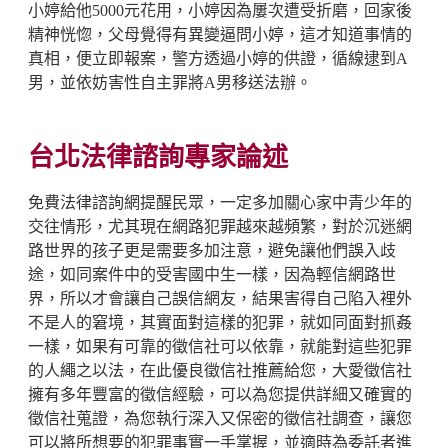
小婷給他5000元花用，小婷因為屢次遭受折磨，回家後
精神恍惚，父母覺得有異變逼問小婷，這才知道事情的
真相，便立即報案，警方透過小婷的供證，循線逮到A
男，並依妨害性自主罪將A男移送法辦。
台北法律諮詢專家論述
免費法律諮詢網提醒民眾，一定多加關心家中青少年的
交往情形，尤其現在網路犯罪越來越頻繁，對於沉迷網
路世界的孩子更是需要多加注意，避免讓他們誤入歧
途，如同案件中的受害國中生一樣，因為輕信網路世
界，所以才會讓自己誤信網友，結果害得自己陷入裡外
不是人的窘境，其實面對這樣的犯罪，就如同面對抓姦
一樣，如果有可靠的徵信社可以依靠，就能對這些犯罪
的人繩之以法，在此優良徵信社推薦給您，大愛徵信社
擁有多年豐富的徵信經驗，可以為您提供詳細又確實的
徵信社蒐證，為您執行深入又保密的徵信社調查，讓您
可以將所想要的犯罪事實一手掌握，並適時為委託者進