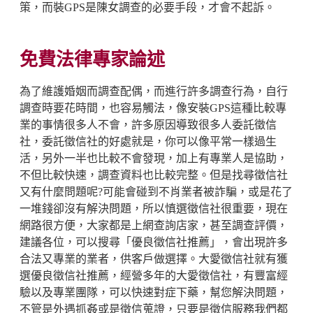
策，而裝GPS是陳女調查的必要手段，才會不起訴。
免費法律專家論述
為了維護婚姻而調查配偶，而進行許多調查行為，自行
調查時要花時間，也容易觸法，像安裝GPS這種比較專
業的事情很多人不會，許多原因導致很多人委託徵信
社，委託徵信社的好處就是，你可以像平常一樣過生
活，另外一半也比較不會發現，加上有專業人是協助，
不但比較快速，調查資料也比較完整。但是找尋徵信社
又有什麼問題呢?可能會碰到不肖業者被詐騙，或是花了
一堆錢卻沒有解決問題，所以慎選徵信社很重要，現在
網路很方便，大家都是上網查詢店家，甚至調查評價，
建議各位，可以搜尋「優良徵信社推薦」，會出現許多
合法又專業的業者，供客戶做選擇。大愛徵信社就有獲
選優良徵信社推薦，經營多年的大愛徵信社，有豐富經
驗以及專業團隊，可以快速對症下藥，幫您解決問題，
不管是外遇抓姦或是徵信蒐證，只要是徵信服務我們都