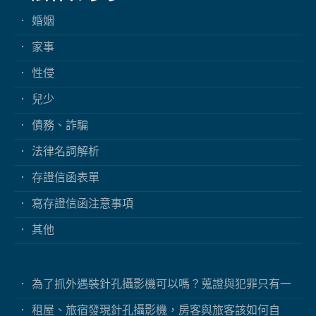
婚姻
家事
性侵
兒少
債務、詐騙
法律名詞解析
存證信函表單
寫存證信函注意事項
其他
為了抓外遇裝針孔攝影機可以嗎？蒐證與犯罪只有一
線之隔
租屋、旅宿發現針孔攝影機，房客與旅客該如何自