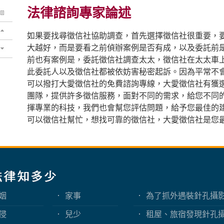
法律諮詢專家論述
如果要找尋徵信社協助調查，首先選擇徵信社很重要，
大越好，而是要看之前偵辦案例是否有成，以及委託前
前也有案例是，委託徵信社調查太太，徵信社在太太車上
此委託人以及徵信社都被依妨害秘密起訴。因為平常不
可以撥打大愛徵信社的免費諮詢專線，大愛徵信社有獲
團隊，提供許多徵信服務，面對不同的需求，給您不同
揮專業的科技，我們也會幫您評估問題，給予您最佳的
可以徵信社幫忙，想找可靠的徵信社，大愛徵信社是您
姻
家事
為了抓外遇裝針孔攝
嗎？蒐證與犯罪只有
侵
兒少
租屋、旅宿發現針孔