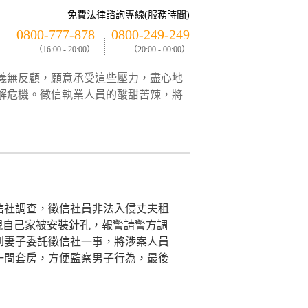
免費法律諮詢專線(服務時間)
0800-777-878
0800-249-249
（16:00 - 20:00）
（20:00 - 00:00）
義無反顧，願意承受這些壓力，盡心地
解危機。徵信執業人員的酸甜苦辣，將
信社調查，徵信社員非法入侵丈夫租
現自己家被安裝針孔，報警請警方調
到妻子委託徵信社一事，將涉案人員
一間套房，方便監察男子行為，最後