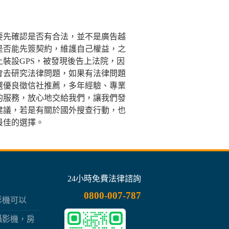
要先確認是否有合法，並不是廣告越
是否能先簽契約，維護自己權益，之
裝設GPS，被發現後告上法院，因
會去研究法律問題，如果有法律問題
選優良徵信社推薦，多年經驗、專業
的服務，放心地交給我們，讓我們發
建議，若是有關於國外搜查行動，也
最佳的選擇。
24小時免費法律諮詢
0800-007-787
影機可以
一線之隔
攝影機，房