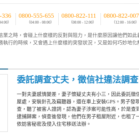
-336
0800-555-655
0800-822-111
0800-822-007
 04:00）
（04:00 - 08:00）
（08:00 - 12:00）
（12:00 - 16:00）
信業之時，會碰上什麼樣的反對與阻力，是什麼原因讓他們如此
務執行的時候，又會遇上什麼樣的突發狀況，又是如何巧妙地化
委託調查丈夫，徵信社違法調查
一對夫妻感情變差，妻子懷疑丈夫有小三，因此委託徵
屋處，安裝針孔及竊聽器，還在車上安裝GPS。男子發
查，聽了被害人證詞，認為妻子涉案可能性高，於是查
逮捕歸案，偵查後發現，他們在男子租屋附近，也租了
依妨害秘密及侵入住宅移送法辦。