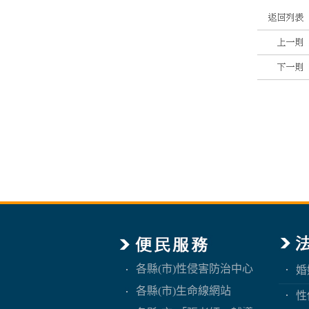
各縣(市)性侵害防治中心
婚
各縣(市)生命線網站
性