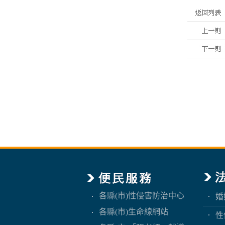
各縣(市)性侵害防治中心
婚
各縣(市)生命線網站
性