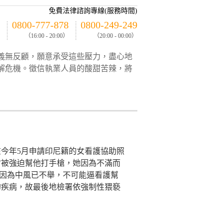
免費法律諮詢專線(服務時間)
0800-777-878
0800-249-249
（16:00 - 20:00）
（20:00 - 00:00）
義無反顧，願意承受這些壓力，盡心地
解危機。徵信執業人員的酸甜苦辣，將
今年5月申請印尼籍的女看護協助照
會被強迫幫他打手槍，她因為不滿而
稱因為中風已不舉，不可能逼看護幫
的疾病，故最後地檢署依強制性猥褻