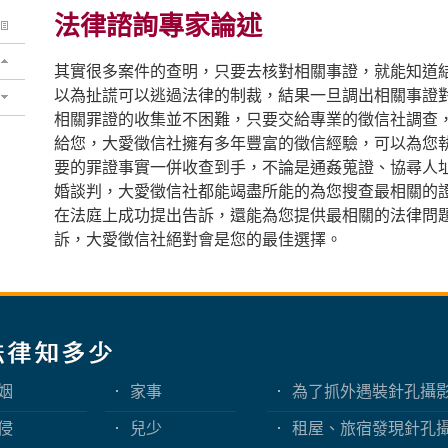
法律諮詢專家論述
其實很多案件的查明，只要去核對相關事證，就能知道
以為扯謊可以逃過法律的制裁，結果一旦調出相關事證
相關罪證的收集並不困難，只要交給專業的徵信社調查
給您，大愛徵信社擁有多年豐富的徵信經驗，可以為您
要的罪證事實一併收查到手，不論是通姦蒐證、協尋人
婚談判，大愛徵信社都能竭盡所能的為您搜查最相關的
在法庭上成功提出告訴，還能為您提供最相關的法律問
訴，大愛徵信社絕對會是您的最佳選擇。
姻
家事
為了抓外遇裝針孔攝
嗎？蒐證與犯罪只有
侵
兒少
租屋、旅宿發現針孔