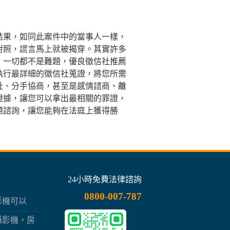
結果，如同此案件中的當事人一樣，
對照，謊言馬上就被揭穿。其實許多
，一切都不是難題，優良徵信社推薦
執行最詳細的徵信社蒐證，將您所需
址、分手協商，甚至是感情諮商、離
證據，讓您可以拿出最相關的罪證，
題諮詢，讓您能夠在法庭上獲得勝
24小時免費法律諮詢
0800-007-787
影機可以
一線之隔
攝影機，房