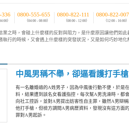
-336
0800-555-655
0800-822-111
0800-822-007
 04:00）
（04:00 - 08:00）
（08:00 - 12:00）
（12:00 - 16:00）
信業之時，會碰上什麼樣的反對與阻力，是什麼原因讓他們如此
務執行的時候，又會遇上什麼樣的突發狀況，又是如何巧妙地化
中風男稱不舉，卻逼看護打手槍
有一名離婚過的A姓男子，因為中風後行動不便，於是在
料，結果遭到該名女看護指控，每次幫A男洗澡時，都
向社工控訴，並對A男提出妨害性自主罪，雖然A男辯
他打手槍，但檢方調閱A男病歷資料，發現沒有這方面
罪對A男起訴。