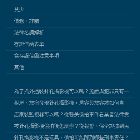
兒少
債務、詐騙
法律名詞解析
存證信函表單
寫存證信函注意事項
其他
為了抓外遇裝針孔攝影機可以嗎？蒐證與犯罪只有一
線之隔
租屋、旅宿發現針孔攝影機，房客與旅客該如何自
保？
店家裝監視器可以嗎？從醫美偷拍事件看業者法律責
任
被針孔攝影機偷拍後怎麼辦？從報警、保全證據到民
事求償
針孔攝影機不是玩具，偷拍可能踩到哪些刑事責任？