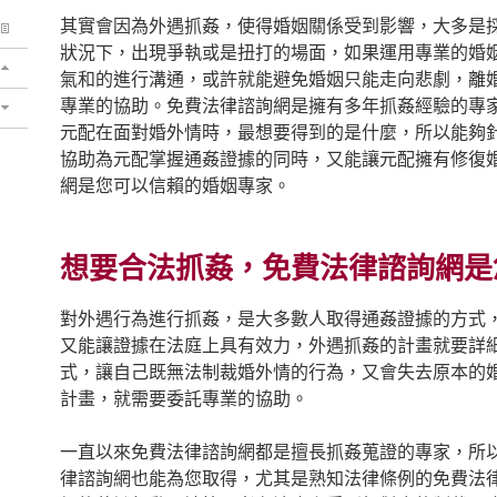
其實會因為外遇抓姦，使得婚姻關係受到影響，大多是
狀況下，出現爭執或是扭打的場面，如果運用專業的婚
氣和的進行溝通，或許就能避免婚姻只能走向悲劇，離
專業的協助。免費法律諮詢網是擁有多年抓姦經驗的專
元配在面對婚外情時，最想要得到的是什麼，所以能夠
協助為元配掌握通姦證據的同時，又能讓元配擁有修復
網是您可以信賴的婚姻專家。
想要合法抓姦，免費法律諮詢網是
對外遇行為進行抓姦，是大多數人取得通姦證據的方式
又能讓證據在法庭上具有效力，外遇抓姦的計畫就要詳
式，讓自己既無法制裁婚外情的行為，又會失去原本的
計畫，就需要委託專業的協助。
一直以來免費法律諮詢網都是擅長抓姦蒐證的專家，所
律諮詢網也能為您取得，尤其是熟知法律條例的免費法