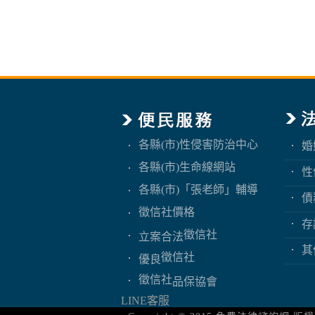
各縣(市)性侵害防治中心
婚
各縣(市)生命線網站
性
各縣(市)「張老師」輔導
債
中心
徵信社價格
存
徵信社
立案合法
其
徵信社
優良
徵信社
品保協會
LINE客服