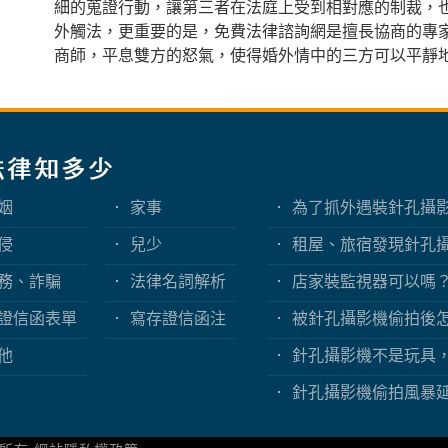
細的蒐證行動，讓第三者在法庭上受到相對應的制裁，
外觸法，更重要的是，免費法律諮詢網是擅長協商的專
商師，平息雙方的怒氣，使得婚外情中的三方可以平靜
姻
家事
為了抓外遇裝針孔攝
嗎？蒐證與犯罪只有
侵
兒少
租屋、旅宿發現針孔
客與旅客該如何自保
務、詐騙
法律名詞解析
店家裝監視器可以嗎
拍事件看業者法律責
證信函表單
寫存證信函注
被針孔攝影機偷拍後
意事項
報警、保全證據到民
他
針孔攝影機不是玩具
踩到哪些刑事責任？
針孔攝影機偷拍風暴
期新聞看隱私權、妨
害人自保