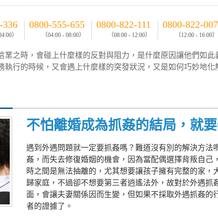
-336
0800-555-655
0800-822-111
0800-822-007
 04:00）
（04:00 - 08:00）
（08:00 - 12:00）
（12:00 - 16:00）
信業之時，會碰上什麼樣的反對與阻力，是什麼原因讓他們如此
務執行的時候，又會遇上什麼樣的突發狀況，又是如何巧妙地化
不怕離婚成為抓姦的結局，就要
遇到外遇問題就一定要抓姦嗎？難道沒有別的解決方法
姦，而失去修復婚姻的機會，因為當配偶選擇背叛自己
時之間是無法抽離的，尤其想要讓孩子擁有完整的家，
歸家庭，不過卻不想要第三者逍遙法外，故對於外遇抓
面，會讓夫妻關係因而生變，但如果不採取外遇抓姦的
者的證據了。