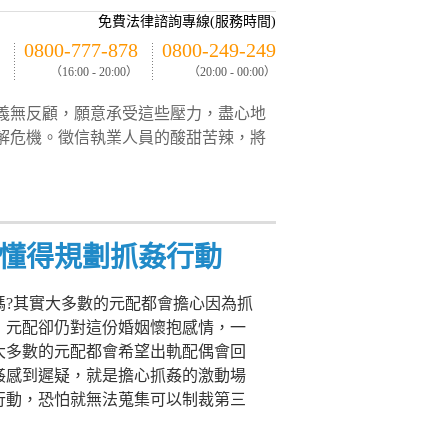
免費法律諮詢專線(服務時間)
0800-777-878
0800-249-249
（16:00 - 20:00）
（20:00 - 00:00）
義無反顧，願意承受這些壓力，盡心地
解危機。徵信執業人員的酸甜苦辣，將
懂得規劃抓姦行動
嗎?其實大多數的元配都會擔心因為抓
，元配卻仍對這份婚姻懷抱感情，一
大多數的元配都會希望出軌配偶會回
姦感到遲疑，就是擔心抓姦的激動場
行動，恐怕就無法蒐集可以制裁第三