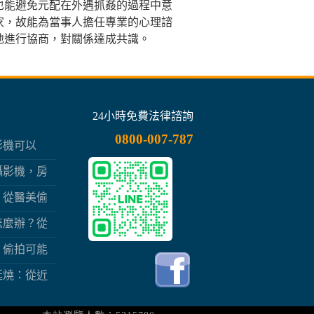
也能避免元配在外遇抓姦的過程中意
家，故能為當事人擔任專業的心理諮
地進行協商，對關係達成共識。
24小時免費法律諮詢
0800-007-787
影機可以
一線之隔
攝影機，房
？
？從醫美偷
任
怎麼辦？從
事求償
，偷拍可能
延燒：從近
害秘密與被