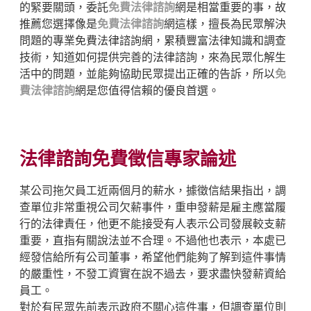
的緊要關頭，委託
免費法律諮詢
網是相當重要的事，故
推薦您選擇像是
免費法律諮詢
網這樣，擅長為民眾解決
問題的專業免費法律諮詢網，累積豐富法律知識和調查
技術，知道如何提供完善的法律諮詢，來為民眾化解生
活中的問題，並能夠協助民眾提出正確的告訴，所以
免
費法律諮詢
網是您值得信賴的優良首選。
法律諮詢免費徵信專家論述
某公司拖欠員工近兩個月的薪水，據徵信結果指出，調
查單位非常重視公司欠薪事件，重申發薪是雇主應當履
行的法律責任，他更不能接受有人表示公司發展較支薪
重要，直指有關說法並不合理。不過他也表示，本處已
經發信給所有公司董事，希望他們能夠了解到這件事情
的嚴重性，不發工資實在說不過去，要求盡快發薪資給
員工。
對於有民眾先前表示政府不關心這件事，但調查單位則