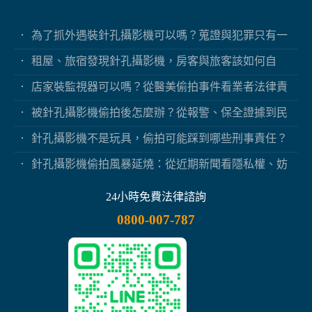
為了抓外遇裝針孔攝影機可以嗎？蒐證與犯罪只有一
線之隔
租屋、旅宿發現針孔攝影機，房客與旅客該如何自
保？
店家裝監視器可以嗎？從醫美偷拍事件看業者法律責
任
被針孔攝影機偷拍後怎麼辦？從報警、保全證據到民
事求償
針孔攝影機不是玩具，偷拍可能踩到哪些刑事責任？
針孔攝影機偷拍風暴延燒：從近期新聞看隱私權、妨
害秘密與被害人自保
24小時免費法律諮詢
0800-007-787