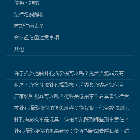
債務、詐騙
法律名詞解析
存證信函表單
寫存證信函注意事項
其他
為了抓外遇裝針孔攝影機可以嗎？蒐證與犯罪只有一
線之隔
租屋、旅宿發現針孔攝影機，房客與旅客該如何自
保？
店家裝監視器可以嗎？從醫美偷拍事件看業者法律責
任
被針孔攝影機偷拍後怎麼辦？從報警、保全證據到民
事求償
針孔攝影機不是玩具，偷拍可能踩到哪些刑事責任？
針孔攝影機偷拍風暴延燒：從近期新聞看隱私權、妨
害秘密與被害人自保