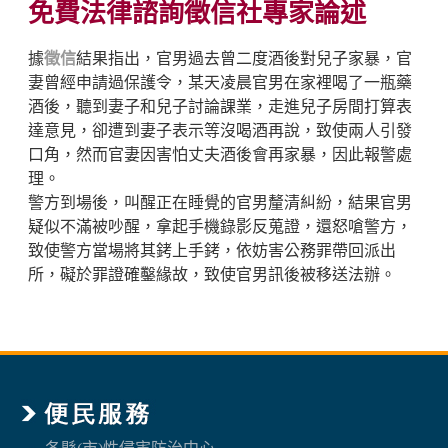
免費法律諮詢徵信社專家論述
據
徵信
結果指出，官男過去曾二度酒後對兒子家暴，官
妻曾經申請過保護令，某天凌晨官男在家裡喝了一瓶藥
酒後，聽到妻子和兒子討論課業，走進兒子房間打算表
達意見，卻遭到妻子表示等沒喝酒再說，致使兩人引發
口角，然而官妻因害怕丈夫酒後會再家暴，因此報警處
理。
警方到場後，叫醒正在睡覺的官男釐清糾紛，結果官男
疑似不滿被吵醒，拿起手機錄影反蒐證，還怒嗆警方，
致使警方當場將其銬上手銬，依妨害公務罪帶回派出
所，礙於罪證確鑿緣故，致使官男訊後被移送法辦。