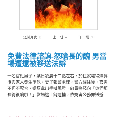
免費法律諮詢-怒嗆長的醜 男當
場遭逮被移送法辦
一名官姓男子，某日凌晨十二點左右，於住家喝得爛醉
後與家人發生爭執，妻子報警處理，警方趕往後，官男
不但不配合，還反拿出手機蒐證，向員警怒向「你們都
長得很醜啦！」當場遭上銬逮捕，依妨害公務罪送辦。