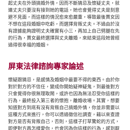
起丈夫在外頭搞婚外情，因而不斷猜忌及懷疑丈夫，就
連丈夫只要沒有接到她的電話，她也會覺得丈夫是刻意
避不見面，而這樣的情況愈來愈嚴重，導致最後賈女因
不想在這段婚姻中吃虧，而選擇背叛丈夫。不過由於沒
有證據能夠證明丈夫確實有小三，再加上自己劈腿在先
的行為，賈女最終選擇與丈夫離婚，來結束這段她曾經
過得很幸福的婚姻。
屏東法律諮詢專家論述
懷疑跟猜忌，是感情及婚姻中最要不得的東西。由於你
對於對方的不信任，變成你開始疑神疑鬼，到最後對方
只會覺得你很無理取鬧，或許也因為無法忍受你這樣的
行為，最終投入第三者的懷抱，離婚收場。其實，想要
知道對方到底有沒有背叛自己搞婚外情，你並非需要以
這種方式來進行，你可以透過徵信社調查，藉以來查證
對方是否有背叛自己，否則，這樣子打草驚蛇的方式，
即便對方再怎樣愛你，也會因為你這樣的行為，感到厭