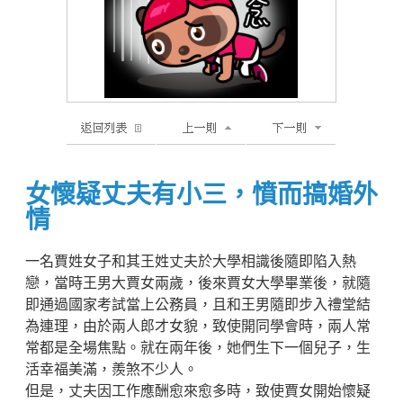
女懷疑丈夫有小三，憤而搞婚外
情
一名賈姓女子和其王姓丈夫於大學相識後隨即陷入熱
戀，當時王男大賈女兩歲，後來賈女大學畢業後，就隨
即通過國家考試當上公務員，且和王男隨即步入禮堂結
為連理，由於兩人郎才女貌，致使開同學會時，兩人常
常都是全場焦點。就在兩年後，她們生下一個兒子，生
活幸福美滿，羨煞不少人。
但是，丈夫因工作應酬愈來愈多時，致使賈女開始懷疑