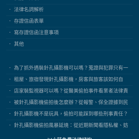
法律名詞解析
存證信函表單
寫存證信函注意事項
其他
為了抓外遇裝針孔攝影機可以嗎？蒐證與犯罪只有一
線之隔
租屋、旅宿發現針孔攝影機，房客與旅客該如何自
保？
店家裝監視器可以嗎？從醫美偷拍事件看業者法律責
任
被針孔攝影機偷拍後怎麼辦？從報警、保全證據到民
事求償
針孔攝影機不是玩具，偷拍可能踩到哪些刑事責任？
針孔攝影機偷拍風暴延燒：從近期新聞看隱私權、妨
害秘密與被害人自保