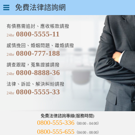
免費法律諮詢網
有債務需追討、應收帳款請撥
0800-5555-11
24hr
感情挽回、婚姻問題、離婚請撥
0800-777-188
24hr
調查跟蹤，蒐集證據請撥
0800-8888-36
24hr
法律、訴訟、解決糾紛請撥
0800-5555-33
24hr
免費法律諮詢專線(服務時間)
0800-555-336
（00:00 - 04:00）
0800-555-655
（04:00 - 08:00）