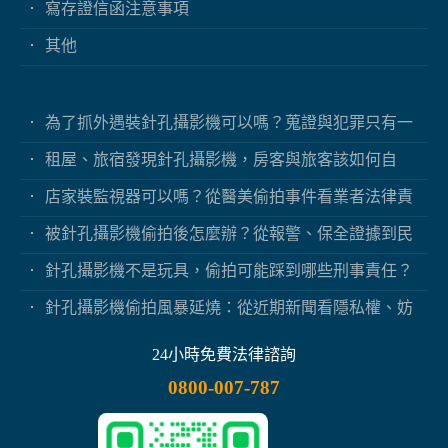
寫存證信函注意事項
其他
為了抓外遇裝針孔攝影機可以嗎？蒐證與犯罪只有一
線之隔
租屋、旅宿發現針孔攝影機，房客與旅客該如何自
保？
店家裝監視器可以嗎？從醫美偷拍事件看業者法律責
任
被針孔攝影機偷拍後怎麼辦？從報警、保全證據到民
事求償
針孔攝影機不是玩具，偷拍可能踩到哪些刑事責任？
針孔攝影機偷拍風暴延燒：從近期新聞看隱私權、妨
害秘密與被害人自保
24小時免費法律諮詢
0800-007-787