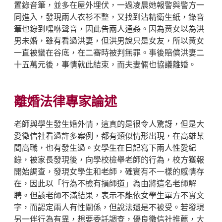
置錄音筆，並多在屋外埋伏，一過凌晨她報警與警方一
同進入，發現兩人衣衫不整，又找到沾精衛生紙，錄音
筆也錄到嘿咻聲音，因此告兩人通姦。因為黃女以為洪
男未婚，雖有看過洪妻，但洪男說只是女友，所以黃女
一直被蠻在谷底，在二審時被判無罪。事後賠償洪妻二
十五萬元後，事情就此結束，而夫妻倆也協議離婚。
離婚法律專家論述
老師與學生發生婚外情，這真的是很令人驚訝，但是大
愛徵信社看過許多案例，都有類似情形出現，在高雄某
間高職，也有發生過。女學生在日記寫下兩人性愛紀
錄，被家長發現後，向學校檢舉老師的行為，校方獲報
開始調查，發現女學生和老師，確實有不一樣的感情存
在，因此以「行為不檢有損師道」為由將這名老師解
聘。但該老師不滿結果，表示不能依女學生單方不實文
字，而認定兩人有性關係，但說法還是不被受。若發現
另一伴行為有異，想要委託調查，優良徵信社推薦，大